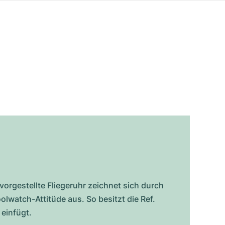
orgestellte Fliegeruhr zeichnet sich durch
watch-Attitüde aus. So besitzt die Ref.
 einfügt.