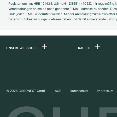
Registernummer: HRB 121434; USt-IdNr.: DE451441052), mir regelmäßig N
Veranstaltungen an meine oben genannte E-Mail-Adresse zu senden. Diese
Ende jeder E-Mail widerrufen werden. Mit der Anmeldung zum Newsletter b
Datenschutzbestimmungen gelesen haben und damit einverstanden sind, pe
UNSERE WEBSHOPS
KAUFEN
Deutschland
Alle Luxusuhren
Niederlande
Certified Pre-Owne
Österreich
Vintage-Uhren
Schweiz
Independent Brand
©
2026
CHRONEXT GmbH
AGB
Datenschutz
Impressum
Frankreich
Italien
Vereinigtes Königreich