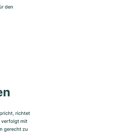
r den 
en
richt, richtet 
verfolgt mit 
n gerecht zu 