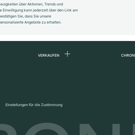
euigkeiten über Aktionen, Trends und
 Einwilligung kann jederzeit über den Link am
estätigen Sie, dass Sie unsere
rsonalisierte Angebote zu erhalten.
VERKAUFEN
CHRON
Uhr verkaufen
Über 
d
Kommission
Karrie
Direktverkauf
Press
s
Inzahlungnahme
Maga
Einstellungen für die Zustimmung
Partn