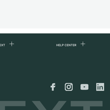
EXT
HELP CENTER
uns
FAQ
re
Service Center
e
Persönliche Abholung
zin
Versand &
Rückgaberecht
er
Größen-Leitfaden