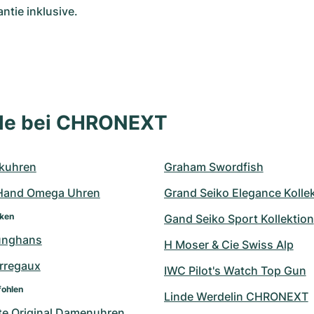
tie inklusive.
lle bei CHRONEXT
kuhren
Graham Swordfish
Hand Omega Uhren
Grand Seiko Elegance Kolle
rken
Gand Seiko Sport Kollektion
unghans
H Moser & Cie Swiss Alp
erregaux
IWC Pilot's Watch Top Gun
fohlen
Linde Werdelin CHRONEXT
te Original Damenuhren