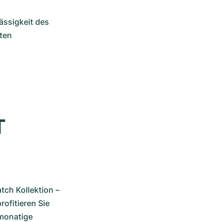
ssigkeit des 
en 
 
ch Kollektion – 
ofitieren Sie 
monatige 