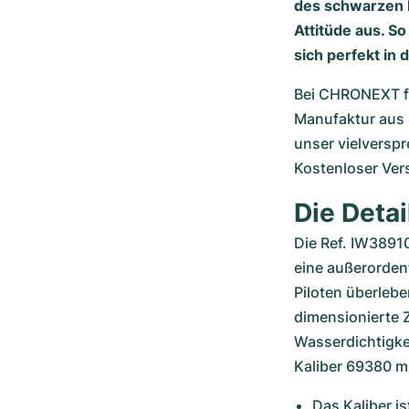
des schwarzen 
Attitüde aus. S
sich perfekt in 
Bei CHRONEXT fi
Manufaktur aus S
unser vielverspr
Kostenloser Ver
Die Detai
Die Ref. IW3891
eine außerordent
Piloten überlebe
dimensionierte Z
Wasserdichtigkei
Kaliber 69380 m
Das Kaliber i