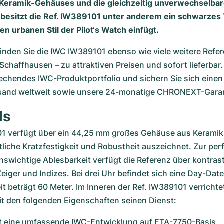
Keramik-Gehäuses und die gleichzeitig unverwechselba
o besitzt die Ref. IW389101 unter anderem ein schwarzes 
den urbanen Stil der Pilot‘s Watch einfügt.
nden Sie die IWC IW389101 ebenso wie viele weitere Refer
chaffhausen – zu attraktiven Preisen und sofort lieferbar.
echendes IWC-Produktportfolio und sichern Sie sich einen 
sand weltweit sowie unsere 24-monatige CHRONEXT-Garant
ls
01 verfügt über ein 44,25 mm großes Gehäuse aus Keramik, 
liche Kratzfestigkeit und Robustheit auszeichnet. Zur perf
nswichtige Ablesbarkeit verfügt die Referenz über kontrast
eiger und Indizes. Bei drei Uhr befindet sich eine Day-Date
t beträgt 60 Meter. Im Inneren der Ref. IW389101 verrichte
it den folgenden Eigenschaften seinen Dienst:
st eine umfassende IWC-Entwicklung auf ETA-7750-Basis.