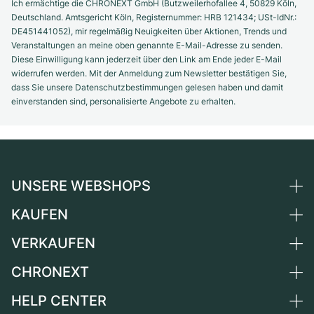
Ich ermächtige die CHRONEXT GmbH (Butzweilerhofallee 4, 50829 Köln,
Deutschland. Amtsgericht Köln, Registernummer: HRB 121434; USt-IdNr.:
DE451441052), mir regelmäßig Neuigkeiten über Aktionen, Trends und
Veranstaltungen an meine oben genannte E-Mail-Adresse zu senden.
Diese Einwilligung kann jederzeit über den Link am Ende jeder E-Mail
widerrufen werden. Mit der Anmeldung zum Newsletter bestätigen Sie,
dass Sie unsere Datenschutzbestimmungen gelesen haben und damit
einverstanden sind, personalisierte Angebote zu erhalten.
UNSERE WEBSHOPS
KAUFEN
Deutschland
Niederlande
VERKAUFEN
Alle Luxusuhren
Österreich
Certified Pre-Owned
CHRONEXT
Uhr verkaufen
Schweiz
Vintage-Uhren
Kommission
HELP CENTER
Über uns
Frankreich
Independent Brands
Direktverkauf