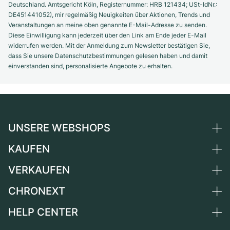
Deutschland. Amtsgericht Köln, Registernummer: HRB 121434; USt-IdNr.:
DE451441052), mir regelmäßig Neuigkeiten über Aktionen, Trends und
Veranstaltungen an meine oben genannte E-Mail-Adresse zu senden.
Diese Einwilligung kann jederzeit über den Link am Ende jeder E-Mail
widerrufen werden. Mit der Anmeldung zum Newsletter bestätigen Sie,
dass Sie unsere Datenschutzbestimmungen gelesen haben und damit
einverstanden sind, personalisierte Angebote zu erhalten.
UNSERE WEBSHOPS
KAUFEN
Deutschland
Niederlande
VERKAUFEN
Alle Luxusuhren
Österreich
Certified Pre-Owned
CHRONEXT
Uhr verkaufen
Schweiz
Vintage-Uhren
Kommission
HELP CENTER
Über uns
Frankreich
Independent Brands
Direktverkauf
Karriere
Italien