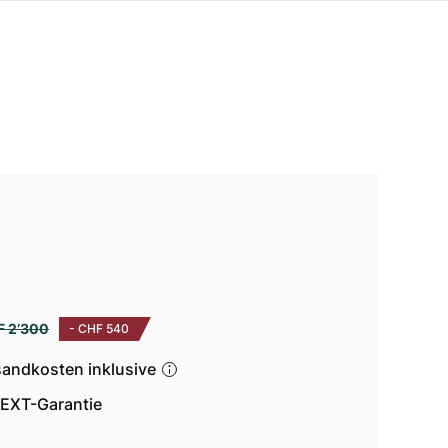
F 2’300
-
CHF 540
sandkosten inklusive
EXT-Garantie