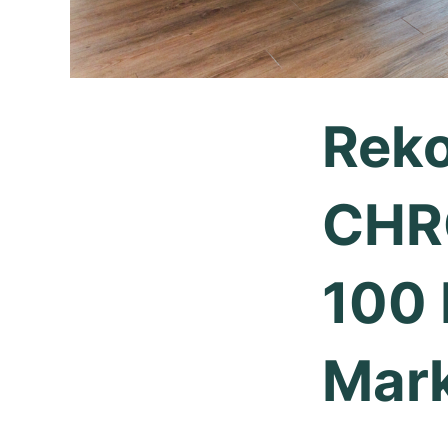
Reko
CHR
100 
Mar