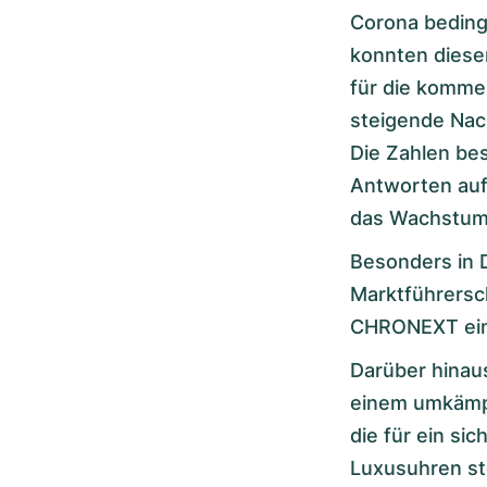
Corona beding
konnten diesen
für die komme
steigende Nac
Die Zahlen bes
Antworten auf
das Wachstum 
Besonders in 
Marktführersc
CHRONEXT ei
Darüber hinaus
einem umkämpf
die für ein si
Luxusuhren st