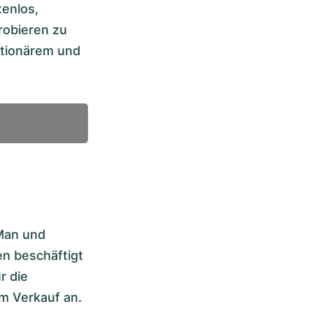
tenlos,
robieren zu
ationärem und
 Man und
en beschäftigt
r die
um Verkauf an.