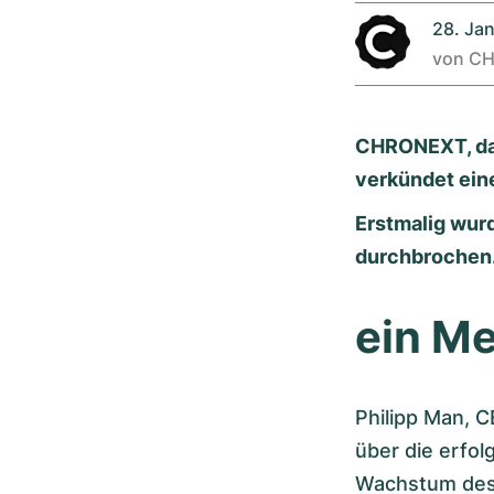
28. Ja
von
CH
CHRONEXT, da
verkündet ein
Erstmalig wur
durchbrochen
ein Me
Philipp Man, 
über die erfol
Wachstum des 