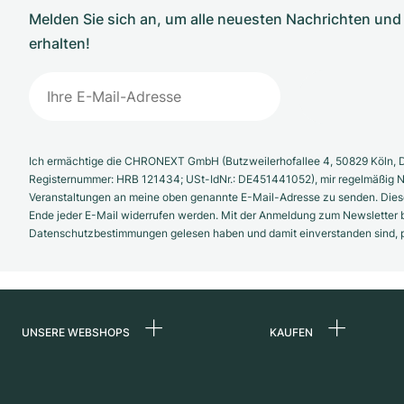
Melden Sie sich an, um alle neuesten Nachrichten u
erhalten!
Ich ermächtige die CHRONEXT GmbH (Butzweilerhofallee 4, 50829 Köln, D
Registernummer: HRB 121434; USt-IdNr.: DE451441052), mir regelmäßig N
Veranstaltungen an meine oben genannte E-Mail-Adresse zu senden. Diese
Ende jeder E-Mail widerrufen werden. Mit der Anmeldung zum Newsletter b
Datenschutzbestimmungen gelesen haben und damit einverstanden sind, pe
UNSERE WEBSHOPS
KAUFEN
Deutschland
Alle Luxusuhren