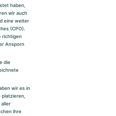
stet haben,
ren wir auch
d eine weiter
ches (CPO).
 richtigen
ser Ansporn
e die
eichnete
aben wir es in
platzieren,
aller
chen ihre