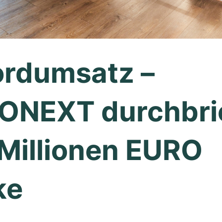
rdumsatz –
ONEXT durchbri
Millionen EURO
ke