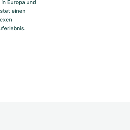
 in Europa und
stet einen
lexen
ferlebnis.