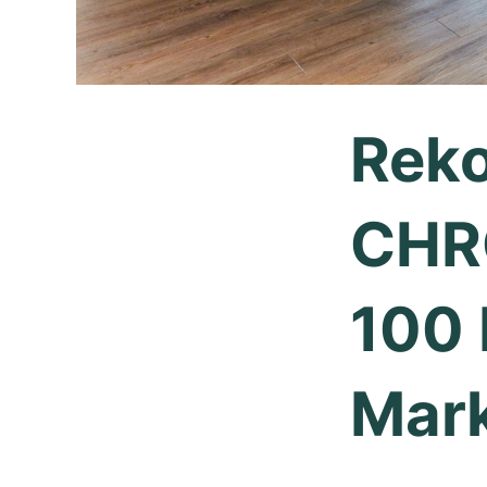
Reko
CHR
100 
Mar