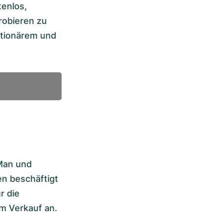
tenlos,
robieren zu
ationärem und
 Man und
en beschäftigt
r die
um Verkauf an.