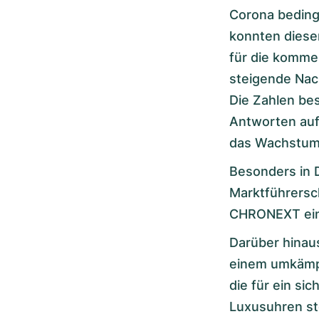
Corona beding
konnten diesen
für die komme
steigende Nac
Die Zahlen bes
Antworten auf
das Wachstum 
Besonders in 
Marktführersc
CHRONEXT ei
Darüber hinaus
einem umkämpf
die für ein si
Luxusuhren st