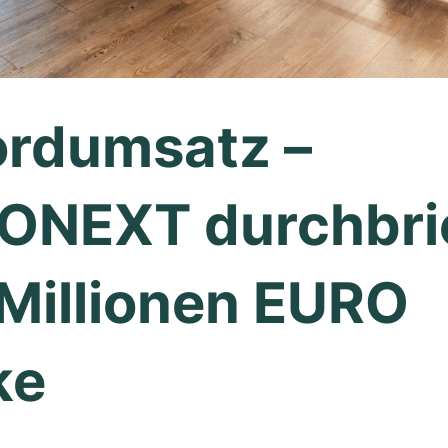
rdumsatz –
ONEXT durchbri
Millionen EURO
ke