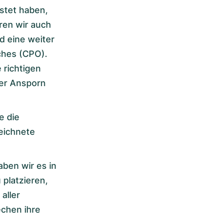
stet haben,
ren wir auch
d eine weiter
ches (CPO).
 richtigen
ser Ansporn
e die
eichnete
aben wir es in
platzieren,
aller
chen ihre