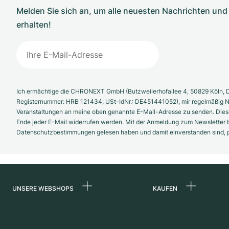
Melden Sie sich an, um alle neuesten Nachrichten u
erhalten!
Ich ermächtige die CHRONEXT GmbH (Butzweilerhofallee 4, 50829 Köln, D
Registernummer: HRB 121434; USt-IdNr.: DE451441052), mir regelmäßig N
Veranstaltungen an meine oben genannte E-Mail-Adresse zu senden. Diese
Ende jeder E-Mail widerrufen werden. Mit der Anmeldung zum Newsletter b
Datenschutzbestimmungen gelesen haben und damit einverstanden sind, pe
UNSERE WEBSHOPS
KAUFEN
Deutschland
Alle Luxusuhren