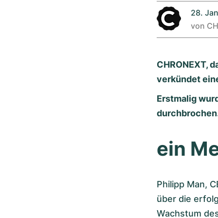
28. Ja
von
CH
CHRONEXT, da
verkündet ein
Erstmalig wur
durchbrochen
ein Me
Philipp Man, 
über die erfol
Wachstum des 