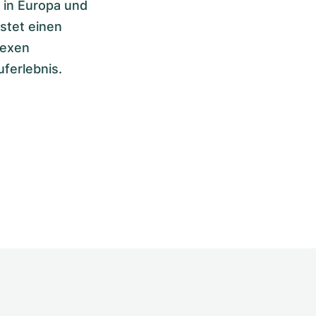
 in Europa und
stet einen
lexen
ferlebnis.