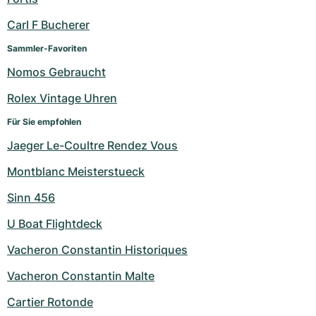
Damenuhren
Damenuhren
Carl F Bucherer
Sammler-Favoriten
Nomos Gebraucht
Rolex Vintage Uhren
Für Sie empfohlen
Jaeger Le-Coultre Rendez Vous
Montblanc Meisterstueck
Sinn 456
U Boat Flightdeck
Vacheron Constantin Historiques
Vacheron Constantin Malte
Cartier Rotonde