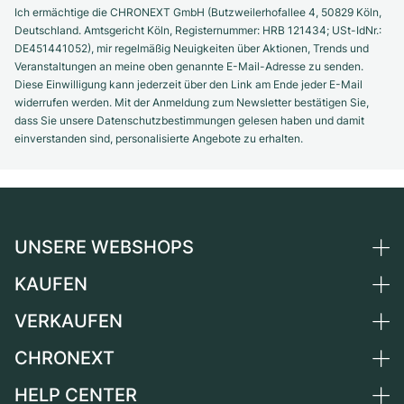
Ich ermächtige die CHRONEXT GmbH (Butzweilerhofallee 4, 50829 Köln,
Deutschland. Amtsgericht Köln, Registernummer: HRB 121434; USt-IdNr.:
DE451441052), mir regelmäßig Neuigkeiten über Aktionen, Trends und
Veranstaltungen an meine oben genannte E-Mail-Adresse zu senden.
Diese Einwilligung kann jederzeit über den Link am Ende jeder E-Mail
widerrufen werden. Mit der Anmeldung zum Newsletter bestätigen Sie,
dass Sie unsere Datenschutzbestimmungen gelesen haben und damit
einverstanden sind, personalisierte Angebote zu erhalten.
UNSERE WEBSHOPS
KAUFEN
Deutschland
Niederlande
VERKAUFEN
Alle Luxusuhren
Österreich
Certified Pre-Owned
CHRONEXT
Uhr verkaufen
Schweiz
Vintage-Uhren
Kommission
HELP CENTER
Über uns
Frankreich
Independent Brands