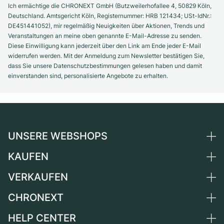
Ich ermächtige die CHRONEXT GmbH (Butzweilerhofallee 4, 50829 Köln,
Deutschland. Amtsgericht Köln, Registernummer: HRB 121434; USt-IdNr.:
DE451441052), mir regelmäßig Neuigkeiten über Aktionen, Trends und
Veranstaltungen an meine oben genannte E-Mail-Adresse zu senden.
Diese Einwilligung kann jederzeit über den Link am Ende jeder E-Mail
widerrufen werden. Mit der Anmeldung zum Newsletter bestätigen Sie,
dass Sie unsere Datenschutzbestimmungen gelesen haben und damit
einverstanden sind, personalisierte Angebote zu erhalten.
UNSERE WEBSHOPS
KAUFEN
Deutschland
Niederlande
VERKAUFEN
Alle Luxusuhren
Österreich
Certified Pre-Owned
CHRONEXT
Uhr verkaufen
Schweiz
Vintage-Uhren
Kommission
HELP CENTER
Über uns
Frankreich
Independent Brands