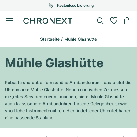
Kostenlose Lieferung
Menü
Uhr kaufen
Startseite
Mühle Glashütte
AUSGEWÄHLTE MARKEN
AUSGEWÄHLTE MARKEN
Rolex
Cartier
Certified Pre-Owned
Mühle Glashütte
Omega
Tiffany
Uhr verkaufen
Patek Philippe
Louis Vuitton
Robuste und dabei formschöne Armbanduhren - das bietet die
Alle Rolex Modelle
Uhrenmarke Mühle Glashütte. Neben nautischen Zeitmessern,
Schmuck
Audemars Piguet
Gebauer & Gebauer
die jedes Seeabenteuer mitmachen, bietet Mühle Glashütte
auch klassischere Armbanduhren für jede Gelegenheit sowie
Top-Modelle
Alle Omega Modelle
Neuzugänge
Cartier
sportliche Instrumentenuhren. Hier findet jeder Uhrenliebhaber
Van Cleef & Arpels
eine passende Stahluhr.
Top-Modelle
Alle Patek Philippe Modelle
Breitling
Service
Air-King
Bvlgari
Top-Modelle
Alle Audemars Piguet Modelle