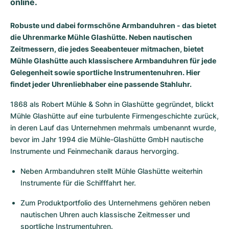
online.
Milgauss
Damenuhren
Ronde
Professional
Formula 1
Portofino
Spirit of Big Bang
Robuste und dabei formschöne Armbanduhren - das bietet
die Uhrenmarke Mühle Glashütte. Neben nautischen
Oyster Perpetual
Rotonde
Bentley
Grand Carrera
Portugieser
King Power
Zeitmessern, die jedes Seeabenteuer mitmachen, bietet
Mühle Glashütte auch klassischere Armbanduhren für jede
Yacht-Master
Crash
Transocean
Gebraucht
Da Vinci
Gebraucht
Gelegenheit sowie sportliche Instrumentenuhren. Hier
findet jeder Uhrenliebhaber eine passende Stahluhr.
Yacht-Master II
Pasha
Cockpit
Damenuhren
Aquatimer
1868 als Robert Mühle & Sohn in Glashütte gegründet, blickt 
Sea-Dweller
Tortue
Chronospace
Spitfire
Mühle Glashütte auf eine turbulente Firmengeschichte zurück, 
in deren Lauf das Unternehmen mehrmals umbenannt wurde, 
Sky-Dweller
Baignoire
Super Avenger
GST
bevor im Jahr 1994 die Mühle-Glashütte GmbH nautische 
Instrumente und Feinmechanik daraus hervorging.
Submariner
Ballon Blanc
Galactic
Vintage
Neben Armbanduhren stellt Mühle Glashütte weiterhin 
Roadster
Montbrillant
Gebraucht
Instrumente für die Schifffahrt her.
Zum Produktportfolio des Unternehmens gehören neben 
Gebraucht
Gebraucht
nautischen Uhren auch klassische Zeitmesser und 
sportliche Instrumentuhren.