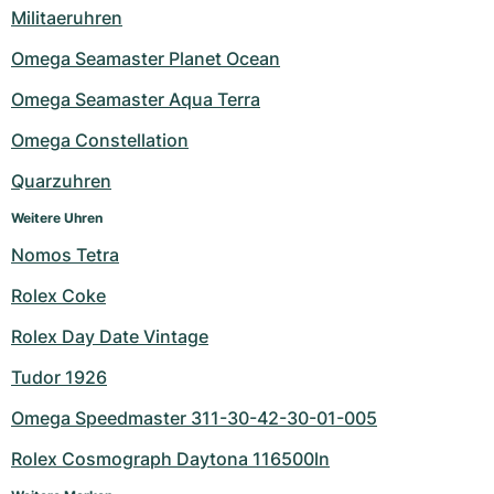
Militaeruhren
Milgauss
Damenuhren
Ronde
Professional
Formula 1
Portofino
Spirit of Big Bang
Omega Seamaster Planet Ocean
Oyster Perpetual
Rotonde
Bentley
Grand Carrera
Portugieser
King Power
Omega Seamaster Aqua Terra
Yacht-Master
Crash
Transocean
Gebraucht
Da Vinci
Gebraucht
Omega Constellation
Quarzuhren
Yacht-Master II
Pasha
Cockpit
Damenuhren
Aquatimer
Weitere Uhren
Sea-Dweller
Tortue
Chronospace
Spitfire
Nomos Tetra
Sky-Dweller
Baignoire
Super Avenger
GST
Rolex Coke
Rolex Day Date Vintage
Submariner
Ballon Blanc
Galactic
Vintage
Tudor 1926
Roadster
Montbrillant
Gebraucht
Omega Speedmaster 311-30-42-30-01-005
Gebraucht
Gebraucht
Rolex Cosmograph Daytona 116500ln