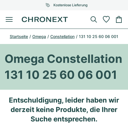
Kostenlose Lieferung
Menü
Uhr kaufen
Startseite
Omega
Constellation
131 10 25 60 06 001
AUSGEWÄHLTE MARKEN
AUSGEWÄHLTE MARKEN
Rolex
Cartier
Certified Pre-Owned
Omega Constellation
Omega
Tiffany
Uhr verkaufen
131 10 25 60 06 001
Patek Philippe
Louis Vuitton
Alle Rolex Modelle
Schmuck
Audemars Piguet
Gebauer & Gebauer
Top-Modelle
Alle Omega Modelle
Entschuldigung, leider haben wir
Neuzugänge
Cartier
derzeit keine Produkte, die Ihrer
Van Cleef & Arpels
Top-Modelle
Alle Patek Philippe Modelle
Breitling
Service
Air-King
Suche entsprechen.
Bvlgari
Top-Modelle
Alle Audemars Piguet Modelle