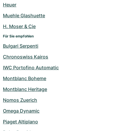
Damenuhren
Damenuhren
Heuer
Muehle Glashuette
H. Moser & Cie
Für Sie empfohlen
Bulgari Serpenti
Chronoswiss Kairos
IWC Portofino Automatic
Montblanc Boheme
Montblanc Heritage
Nomos Zuerich
Omega Dynamic
Piaget Altiplano