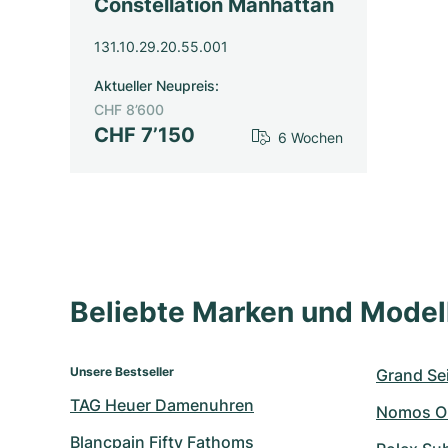
Constellation Manhattan
131.10.29.20.55.001
Aktueller Neupreis
:
CHF 8’600
CHF 7’150
6 Wochen
Beliebte Marken und Mode
Unsere Bestseller
Grand Sei
TAG Heuer Damenuhren
Nomos O
Blancpain Fifty Fathoms