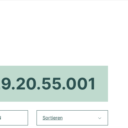
29.20.55.001
N
Sortieren