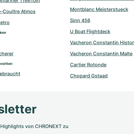
bmariner 116610ln
Montblanc Meisterstueck
e-Coultre Atmos
Sinn 456
etro
U Boat Flightdeck
rken
Vacheron Constantin Histo
cherer
Vacheron Constantin Malte
voriten
Cartier Rotonde
ebraucht
Chopard Gstaad
letter
nd Highlights von CHRONEXT zu