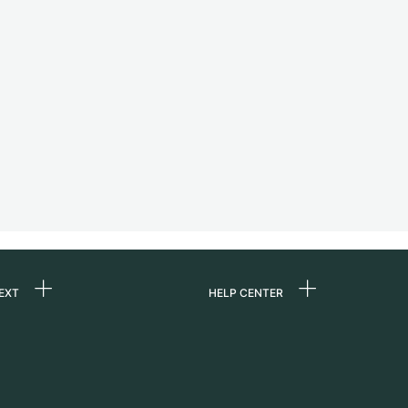
EXT
HELP CENTER
uns
FAQ
re
Service Center
e
Persönliche Abholung