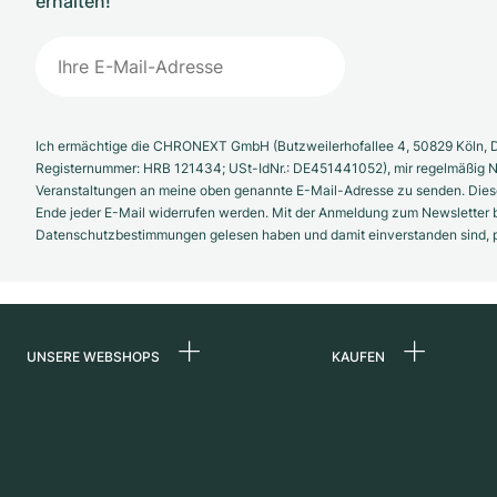
erhalten!
Ich ermächtige die CHRONEXT GmbH (Butzweilerhofallee 4, 50829 Köln, D
Registernummer: HRB 121434; USt-IdNr.: DE451441052), mir regelmäßig N
Veranstaltungen an meine oben genannte E-Mail-Adresse zu senden. Diese
Ende jeder E-Mail widerrufen werden. Mit der Anmeldung zum Newsletter b
Datenschutzbestimmungen gelesen haben und damit einverstanden sind, pe
UNSERE WEBSHOPS
KAUFEN
Deutschland
Alle Luxusuhren
Niederlande
Certified Pre-Owne
Österreich
Vintage-Uhren