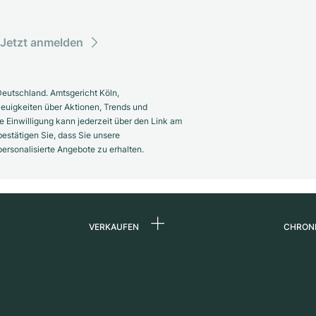
Jetzt anmelden
eutschland. Amtsgericht Köln,
euigkeiten über Aktionen, Trends und
 Einwilligung kann jederzeit über den Link am
estätigen Sie, dass Sie unsere
rsonalisierte Angebote zu erhalten.
VERKAUFEN
CHRON
Uhr verkaufen
Über 
d
Kommission
Karrie
Direktverkauf
Press