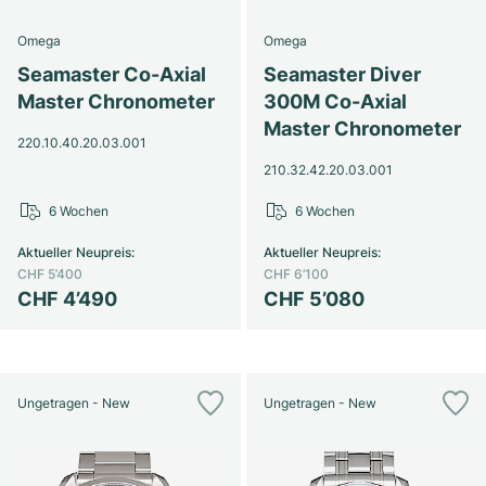
Damenuhren
Damenuhren
Omega
Omega
Seamaster Co-Axial
Seamaster Diver
Master Chronometer
300M Co-Axial
Master Chronometer
220.10.40.20.03.001
210.32.42.20.03.001
6 Wochen
6 Wochen
Aktueller Neupreis
:
Aktueller Neupreis
:
CHF 5’400
CHF 6’100
CHF 4’490
CHF 5’080
Ungetragen - New
Ungetragen - New