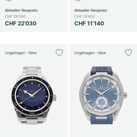
Aktueller Neupreis
:
Aktueller Neupreis
:
CHF 26’500
CHF 13’400
CHF 22’030
CHF 11’140
Ungetragen - New
Ungetragen - New