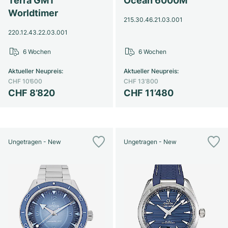
Terra GMT
Ocean 6000M
Worldtimer
215.30.46.21.03.001
220.12.43.22.03.001
6 Wochen
6 Wochen
Aktueller Neupreis
:
Aktueller Neupreis
:
CHF 10’600
CHF 13’800
CHF 8’820
CHF 11’480
Ungetragen - New
Ungetragen - New