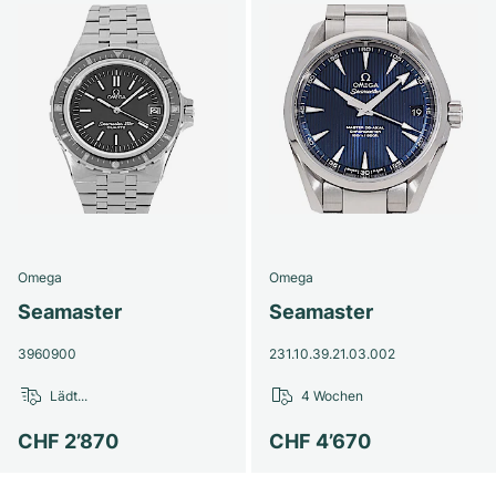
Omega
Omega
Seamaster
Seamaster
3960900
231.10.39.21.03.002
Lädt...
4 Wochen
CHF 2’870
CHF 4’670