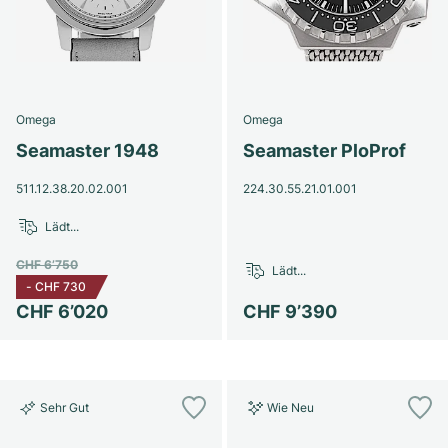
Omega
Omega
Seamaster 1948
Seamaster PloProf
511.12.38.20.02.001
224.30.55.21.01.001
Lädt...
CHF 6’750
Lädt...
-
CHF 730
CHF 6’020
CHF 9’390
Sehr Gut
Wie Neu