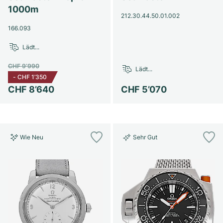
Damenuhren
Damenuhren
1000m
212.30.44.50.01.002
166.093
Lädt...
CHF 9’990
Lädt...
-
CHF 1’350
CHF 8’640
CHF 5’070
Wie Neu
Sehr Gut