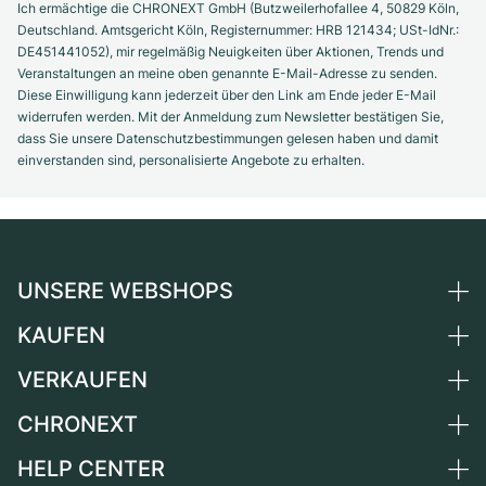
Ich ermächtige die CHRONEXT GmbH (Butzweilerhofallee 4, 50829 Köln,
Deutschland. Amtsgericht Köln, Registernummer: HRB 121434; USt-IdNr.:
DE451441052), mir regelmäßig Neuigkeiten über Aktionen, Trends und
Veranstaltungen an meine oben genannte E-Mail-Adresse zu senden.
Diese Einwilligung kann jederzeit über den Link am Ende jeder E-Mail
widerrufen werden. Mit der Anmeldung zum Newsletter bestätigen Sie,
dass Sie unsere Datenschutzbestimmungen gelesen haben und damit
einverstanden sind, personalisierte Angebote zu erhalten.
UNSERE WEBSHOPS
KAUFEN
Deutschland
Niederlande
VERKAUFEN
Alle Luxusuhren
Österreich
Certified Pre-Owned
CHRONEXT
Uhr verkaufen
Schweiz
Vintage-Uhren
Kommission
HELP CENTER
Über uns
Frankreich
Independent Brands