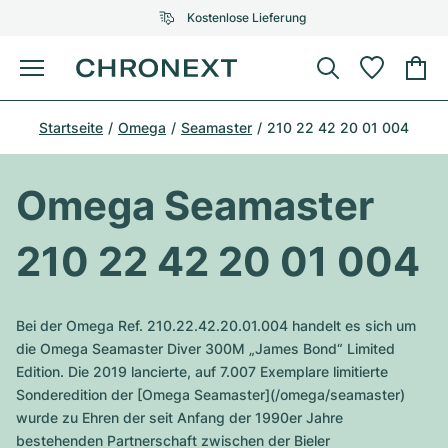
Kostenlose Lieferung
Menü
Uhr kaufen
Startseite
Omega
Seamaster
210 22 42 20 01 004
AUSGEWÄHLTE MARKEN
AUSGEWÄHLTE MARKEN
Rolex
Cartier
Certified Pre-Owned
Omega Seamaster
Omega
Tiffany
Uhr verkaufen
210 22 42 20 01 004
Patek Philippe
Louis Vuitton
Alle Rolex Modelle
Schmuck
Audemars Piguet
Gebauer & Gebauer
Bei der Omega Ref. 210.22.42.20.01.004 handelt es sich um
Top-Modelle
Alle Omega Modelle
die Omega Seamaster Diver 300M „James Bond“ Limited
Neuzugänge
Cartier
Edition. Die 2019 lancierte, auf 7.007 Exemplare limitierte
Van Cleef & Arpels
Top-Modelle
Alle Patek Philippe Modelle
Sonderedition der [Omega Seamaster](/omega/seamaster)
Breitling
Service
Air-King
wurde zu Ehren der seit Anfang der 1990er Jahre
Bvlgari
Top-Modelle
Alle Audemars Piguet Modelle
bestehenden Partnerschaft zwischen der Bieler