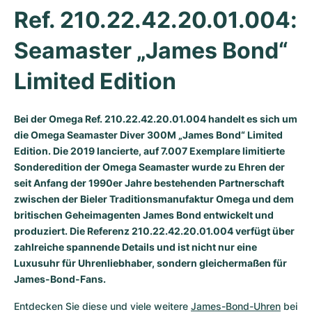
Ref. 210.22.42.20.01.004: 
Milgauss
Damenuhren
Ronde
Professional
Formula 1
Portofino
Spirit of Big Bang
Seamaster „James Bond“ 
Oyster Perpetual
Rotonde
Bentley
Grand Carrera
Portugieser
King Power
Limited Edition
Yacht-Master
Crash
Transocean
Gebraucht
Da Vinci
Gebraucht
Yacht-Master II
Pasha
Cockpit
Damenuhren
Aquatimer
Bei der Omega Ref. 210.22.42.20.01.004 handelt es sich um
die Omega Seamaster Diver 300M „James Bond“ Limited
Sea-Dweller
Tortue
Chronospace
Spitfire
Edition. Die 2019 lancierte, auf 7.007 Exemplare limitierte
Sonderedition der
Omega Seamaster
wurde zu Ehren der
seit Anfang der 1990er Jahre bestehenden Partnerschaft
Sky-Dweller
Baignoire
Super Avenger
GST
zwischen der Bieler Traditionsmanufaktur Omega und dem
britischen Geheimagenten James Bond entwickelt und
Submariner
Ballon Blanc
Galactic
Vintage
produziert. Die Referenz 210.22.42.20.01.004 verfügt über
zahlreiche spannende Details und ist nicht nur eine
Roadster
Montbrillant
Gebraucht
Luxusuhr für Uhrenliebhaber, sondern gleichermaßen für
James-Bond-Fans.
Gebraucht
Gebraucht
Entdecken Sie diese und viele weitere 
James-Bond-Uhren
 bei 