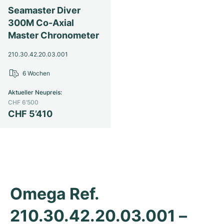
Seamaster Diver
Milgauss
Damenuhren
Ronde
Professional
Formula 1
Portofino
Spirit of Big Bang
300M Co-Axial
Master Chronometer
Oyster Perpetual
Rotonde
Bentley
Grand Carrera
Portugieser
King Power
210.30.42.20.03.001
Yacht-Master
Crash
Transocean
Gebraucht
Da Vinci
Gebraucht
6 Wochen
Yacht-Master II
Pasha
Cockpit
Damenuhren
Aquatimer
Aktueller Neupreis
:
CHF 6’500
Sea-Dweller
Tortue
Chronospace
Spitfire
CHF 5’410
Sky-Dweller
Baignoire
Super Avenger
GST
Submariner
Ballon Blanc
Galactic
Vintage
Roadster
Montbrillant
Gebraucht
Omega Ref. 
Gebraucht
Gebraucht
210.30.42.20.03.001 – 