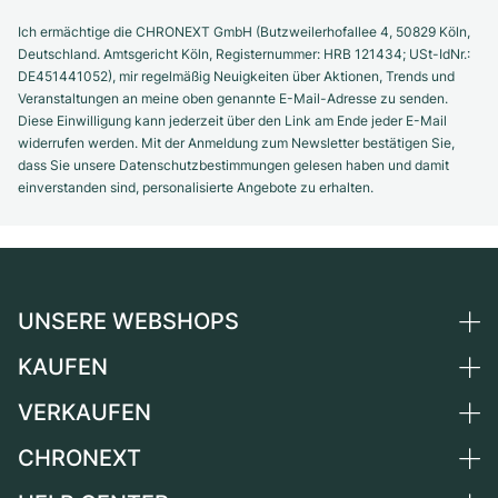
Ich ermächtige die CHRONEXT GmbH (Butzweilerhofallee 4, 50829 Köln,
Deutschland. Amtsgericht Köln, Registernummer: HRB 121434; USt-IdNr.:
DE451441052), mir regelmäßig Neuigkeiten über Aktionen, Trends und
Veranstaltungen an meine oben genannte E-Mail-Adresse zu senden.
Diese Einwilligung kann jederzeit über den Link am Ende jeder E-Mail
widerrufen werden. Mit der Anmeldung zum Newsletter bestätigen Sie,
dass Sie unsere Datenschutzbestimmungen gelesen haben und damit
einverstanden sind, personalisierte Angebote zu erhalten.
UNSERE WEBSHOPS
KAUFEN
Deutschland
Niederlande
VERKAUFEN
Alle Luxusuhren
Österreich
Certified Pre-Owned
CHRONEXT
Uhr verkaufen
Schweiz
Vintage-Uhren
Kommission