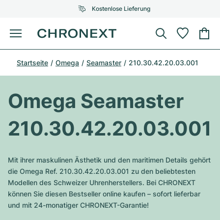
Kostenlose Lieferung
Menü
Uhr kaufen
Startseite
Omega
Seamaster
210.30.42.20.03.001
AUSGEWÄHLTE MARKEN
AUSGEWÄHLTE MARKEN
Rolex
Cartier
Certified Pre-Owned
Omega Seamaster
Omega
Tiffany
Uhr verkaufen
210.30.42.20.03.001
Patek Philippe
Louis Vuitton
Alle Rolex Modelle
Schmuck
Audemars Piguet
Gebauer & Gebauer
Mit ihrer maskulinen Ästhetik und den maritimen Details gehört
Top-Modelle
Alle Omega Modelle
die Omega Ref. 210.30.42.20.03.001 zu den beliebtesten
Neuzugänge
Cartier
Modellen des Schweizer Uhrenherstellers. Bei CHRONEXT
Van Cleef & Arpels
Top-Modelle
Alle Patek Philippe Modelle
können Sie diesen Bestseller online kaufen – sofort lieferbar
Breitling
Service
Air-King
und mit 24-monatiger CHRONEXT-Garantie!
Bvlgari
Top-Modelle
Alle Audemars Piguet Modelle