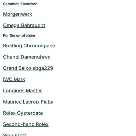
Damenuhren
Damenuhren
Sammler-Favoriten
Morgenwerk
Omega Gebraucht
Für Sie empfohlen
Breitling Chronospace
Chanel Damenuhren
Grand Seiko sbga229
IWC Mark
Longines Master
Maurice Lacroix Fiaba
Rolex Oysterdate
Second-hand Rolex
Sinn 6012