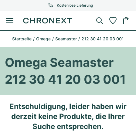
Kostenlose Lieferung
Menü
Uhr kaufen
Startseite
Omega
Seamaster
212 30 41 20 03 001
AUSGEWÄHLTE MARKEN
AUSGEWÄHLTE MARKEN
Rolex
Cartier
Certified Pre-Owned
Omega Seamaster
Omega
Tiffany
Uhr verkaufen
212 30 41 20 03 001
Patek Philippe
Louis Vuitton
Alle Rolex Modelle
Schmuck
Audemars Piguet
Gebauer & Gebauer
Top-Modelle
Alle Omega Modelle
Entschuldigung, leider haben wir
Neuzugänge
Cartier
derzeit keine Produkte, die Ihrer
Van Cleef & Arpels
Top-Modelle
Alle Patek Philippe Modelle
Breitling
Service
Air-King
Suche entsprechen.
Bvlgari
Top-Modelle
Alle Audemars Piguet Modelle