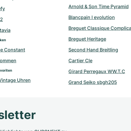
Arnold & Son Time Pyramid
efy
Blancpain l evolution
42
Breguet Classique Complica
tavia
Breguet Heritage
rken
ue Constant
Second Hand Breitling
hommen
Cartier Cle
voriten
Girard Perregaux WW.T.C
 Vintage Uhren
Grand Seiko sbgh205
letter