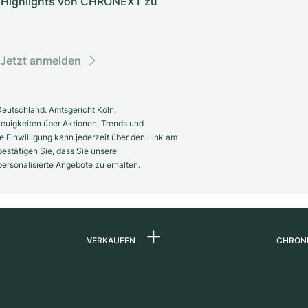
nd Highlights von CHRONEXT zu
Jetzt anmelden
eutschland. Amtsgericht Köln,
euigkeiten über Aktionen, Trends und
 Einwilligung kann jederzeit über den Link am
estätigen Sie, dass Sie unsere
rsonalisierte Angebote zu erhalten.
VERKAUFEN
CHRON
Uhr verkaufen
Über 
d
Kommission
Karrie