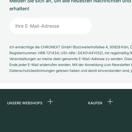
Melden Sie sich an, um alle neuesten Nachrichten u
erhalten!
Ich ermächtige die CHRONEXT GmbH (Butzweilerhofallee 4, 50829 Köln, D
Registernummer: HRB 121434; USt-IdNr.: DE451441052), mir regelmäßig N
Veranstaltungen an meine oben genannte E-Mail-Adresse zu senden. Diese
Ende jeder E-Mail widerrufen werden. Mit der Anmeldung zum Newsletter b
Datenschutzbestimmungen gelesen haben und damit einverstanden sind, pe
UNSERE WEBSHOPS
KAUFEN
Deutschland
Alle Luxusuhren
Niederlande
Certified Pre-Owne