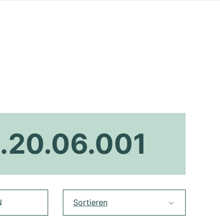
.20.06.001
N
Sortieren