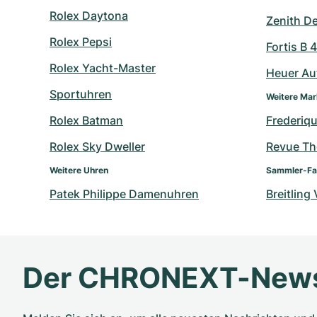
Rolex Daytona
Zenith D
Rolex Pepsi
Fortis B 
Rolex Yacht-Master
Heuer Au
Sportuhren
Weitere Ma
Rolex Batman
Frederiq
Rolex Sky Dweller
Revue T
Weitere Uhren
Sammler-Fa
Patek Philippe Damenuhren
Breitling
Der CHRONEXT-News