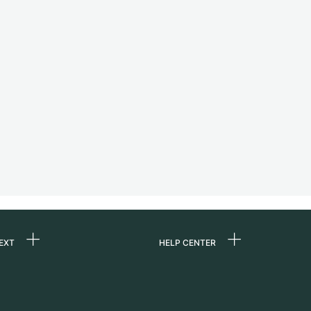
EXT
HELP CENTER
uns
FAQ
re
Service Center