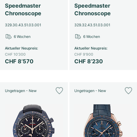
Damenuhren
Damenuhren
Speedmaster
Speedmaster
Chronoscope
Chronoscope
329.30.43.51.03.001
329.32.43.51.03.001
6 Wochen
6 Wochen
Aktueller Neupreis
:
Aktueller Neupreis
:
CHF 10’300
CHF 9’900
CHF 8’570
CHF 8’230
Ungetragen - New
Ungetragen - New