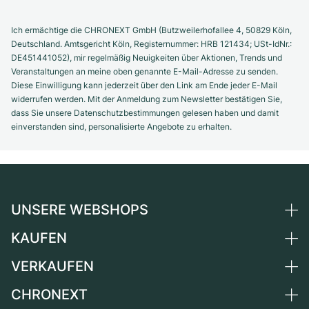
Ich ermächtige die CHRONEXT GmbH (Butzweilerhofallee 4, 50829 Köln,
Deutschland. Amtsgericht Köln, Registernummer: HRB 121434; USt-IdNr.:
DE451441052), mir regelmäßig Neuigkeiten über Aktionen, Trends und
Veranstaltungen an meine oben genannte E-Mail-Adresse zu senden.
Diese Einwilligung kann jederzeit über den Link am Ende jeder E-Mail
widerrufen werden. Mit der Anmeldung zum Newsletter bestätigen Sie,
dass Sie unsere Datenschutzbestimmungen gelesen haben und damit
einverstanden sind, personalisierte Angebote zu erhalten.
UNSERE WEBSHOPS
KAUFEN
Deutschland
Niederlande
VERKAUFEN
Alle Luxusuhren
Österreich
Certified Pre-Owned
CHRONEXT
Uhr verkaufen
Schweiz
Vintage-Uhren