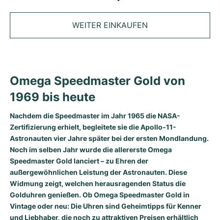
Tudor
Cellini
Seamaster
Magazin
Alle Armbänder
Top-Modelle
All Cartier Modelle
TAG Heuer
WEITER EINKAUFEN
Cosmograph Daytona
Planet Ocean
Nautilus
Sale
Top-Modelle
Alle Breitling Modelle
IWC
Date
Aqua Terra
Complications
Royal Oak
Top-Modelle
Alle Tudor Modelle
Hublot
Datejust
De Ville
Aquanaut
Royal Oak Offshore
Santos
Omega Speedmaster Gold von
Top-Modelle
Alle TAG Heuer Modelle
1969 bis heute
Datejust II
Constellation
Grand Complications
Jules Audemars
Ballon Bleu
Navitimer
KATEGORIEN
Top-Modelle
Alle IWC Modelle
Alle Luxusuhrenmarken
Nachdem die Speedmaster im Jahr 1965 die NASA-
Day-Date
Speedmaster
Calatrava
Millenary
Clé
Superocean
Black Bay
Zertifizierung erhielt, begleitete sie die Apollo-11-
Top-Modelle
Alle Hublot Modelle
Vintage-Uhren
Astronauten vier Jahre später bei der ersten Mondlandung.
Explorer
Gebraucht
Twenty 4
Tank
Chronomat
Pelagos
Aquaracer
Noch im selben Jahr wurde die allererste Omega
Top-Modelle
Speedmaster Gold lanciert – zu Ehren der
Gebrauchte Uhren
Explorer II
Damenuhren
Gondolo
Panthère
Premier
Gebraucht
Carrera
Big Pilot
außergewöhnlichen Leistung der Astronauten. Diese
Widmung zeigt, welchen herausragenden Status die
Herrenuhren
GMT-Master
Golden Ellipse
Calibre
Avenger
Damenuhren
Monaco
Pilot's Watch
Big Bang
Golduhren genießen. Ob Omega Speedmaster Gold in
Vintage oder neu: Die Uhren sind Geheimtipps für Kenner
Damenuhren
Lady-Datejust
Gebraucht
Drive
Colt
Heritage
Link
Ingenieur
Classic Fusion
und Liebhaber, die noch zu attraktiven Preisen erhältlich