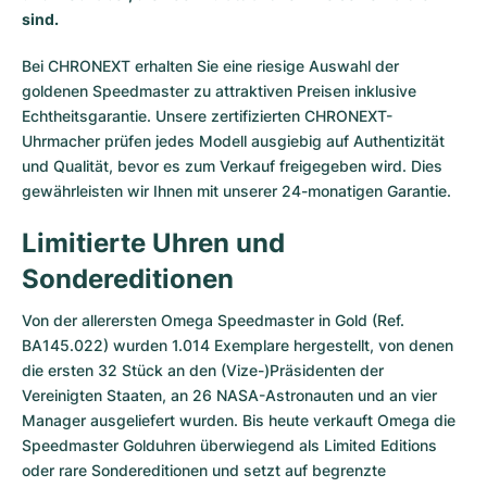
sind.
Milgauss
Damenuhren
Ronde
Professional
Formula 1
Portofino
Spirit of Big Bang
Bei CHRONEXT erhalten Sie eine riesige Auswahl der
Oyster Perpetual
Rotonde
Bentley
Grand Carrera
Portugieser
King Power
goldenen Speedmaster zu attraktiven Preisen inklusive
Echtheitsgarantie. Unsere zertifizierten CHRONEXT-
Yacht-Master
Crash
Transocean
Gebraucht
Da Vinci
Gebraucht
Uhrmacher prüfen jedes Modell ausgiebig auf Authentizität
und Qualität, bevor es zum Verkauf freigegeben wird. Dies
Yacht-Master II
Pasha
Cockpit
Damenuhren
Aquatimer
gewährleisten wir Ihnen mit unserer 24-monatigen Garantie.
Sea-Dweller
Tortue
Chronospace
Spitfire
Limitierte Uhren und
Sondereditionen
Sky-Dweller
Baignoire
Super Avenger
GST
Von der allerersten Omega Speedmaster in Gold (Ref.
Submariner
Ballon Blanc
Galactic
Vintage
BA145.022) wurden 1.014 Exemplare hergestellt, von denen
die ersten 32 Stück an den (Vize-)Präsidenten der
Roadster
Montbrillant
Gebraucht
Vereinigten Staaten, an 26 NASA-Astronauten und an vier
Manager ausgeliefert wurden. Bis heute verkauft Omega die
Gebraucht
Gebraucht
Speedmaster Golduhren überwiegend als Limited Editions
oder rare Sondereditionen und setzt auf begrenzte