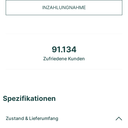
Damenuhren
Damenuhren
INZAHLUNGNAHME
91.134
Zufriedene Kunden
Spezifikationen
Zustand
&
Lieferumfang