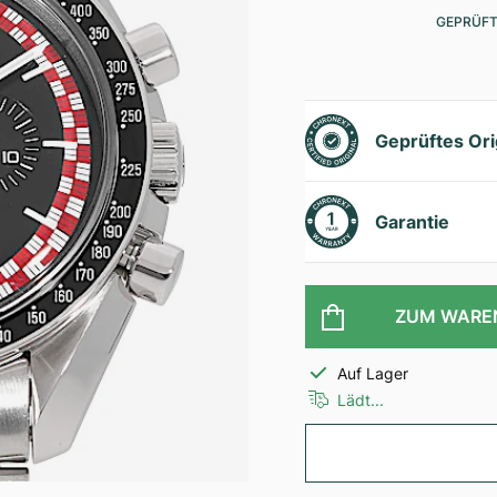
GEPRÜFT
Geprüftes Ori
Garantie
ZUM WARE
Auf Lager
Lädt...