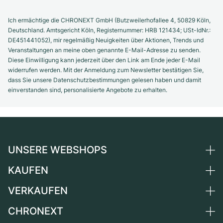
Ich ermächtige die CHRONEXT GmbH (Butzweilerhofallee 4, 50829 Köln,
Deutschland. Amtsgericht Köln, Registernummer: HRB 121434; USt-IdNr.:
DE451441052), mir regelmäßig Neuigkeiten über Aktionen, Trends und
Veranstaltungen an meine oben genannte E-Mail-Adresse zu senden.
Diese Einwilligung kann jederzeit über den Link am Ende jeder E-Mail
widerrufen werden. Mit der Anmeldung zum Newsletter bestätigen Sie,
dass Sie unsere Datenschutzbestimmungen gelesen haben und damit
einverstanden sind, personalisierte Angebote zu erhalten.
UNSERE WEBSHOPS
KAUFEN
Deutschland
Niederlande
VERKAUFEN
Alle Luxusuhren
Österreich
Certified Pre-Owned
CHRONEXT
Uhr verkaufen
Schweiz
Vintage-Uhren