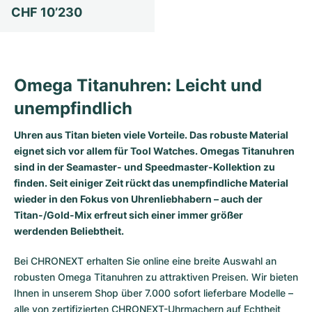
CHF 10’230
Milgauss
Damenuhren
Ronde
Professional
Formula 1
Portofino
Spirit of Big Bang
Oyster Perpetual
Rotonde
Bentley
Grand Carrera
Portugieser
King Power
Omega Titanuhren: Leicht und
Yacht-Master
Crash
Transocean
Gebraucht
Da Vinci
Gebraucht
unempfindlich
Yacht-Master II
Pasha
Cockpit
Damenuhren
Aquatimer
Uhren aus Titan bieten viele Vorteile. Das robuste Material
eignet sich vor allem für Tool Watches. Omegas Titanuhren
Sea-Dweller
Tortue
Chronospace
Spitfire
sind in der Seamaster- und Speedmaster-Kollektion zu
finden. Seit einiger Zeit rückt das unempfindliche Material
Sky-Dweller
Baignoire
Super Avenger
GST
wieder in den Fokus von Uhrenliebhabern – auch der
Titan-/Gold-Mix erfreut sich einer immer größer
Submariner
Ballon Blanc
Galactic
Vintage
werdenden Beliebtheit.
Roadster
Montbrillant
Gebraucht
Bei CHRONEXT erhalten Sie online eine breite Auswahl an
robusten Omega Titanuhren zu attraktiven Preisen. Wir bieten
Gebraucht
Gebraucht
Ihnen in unserem Shop über 7.000 sofort lieferbare Modelle –
alle von zertifizierten CHRONEXT-Uhrmachern auf Echtheit