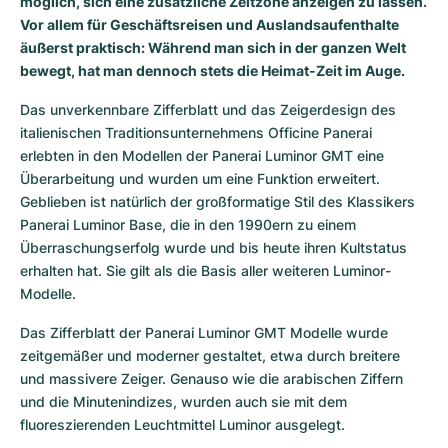
möglich, sich eine zusätzliche Zeitzone anzeigen zu lassen.
Damenuhren
Damenuhren
Vor allem für Geschäftsreisen und Auslandsaufenthalte
äußerst praktisch: Während man sich in der ganzen Welt
bewegt, hat man dennoch stets die Heimat-Zeit im Auge.
Das unverkennbare Zifferblatt und das Zeigerdesign des 
italienischen Traditionsunternehmens Officine Panerai 
erlebten in den Modellen der Panerai Luminor GMT eine 
Überarbeitung und wurden um eine Funktion erweitert. 
Geblieben ist natürlich der großformatige Stil des Klassikers 
Panerai Luminor Base, die in den 1990ern zu einem 
Überraschungserfolg wurde und bis heute ihren Kultstatus 
erhalten hat. Sie gilt als die Basis aller weiteren Luminor-
Modelle. 
Das Zifferblatt der Panerai Luminor GMT Modelle wurde 
zeitgemäßer und moderner gestaltet, etwa durch breitere 
und massivere Zeiger. Genauso wie die arabischen Ziffern 
und die Minutenindizes, wurden auch sie mit dem 
fluoreszierenden Leuchtmittel Luminor ausgelegt. 