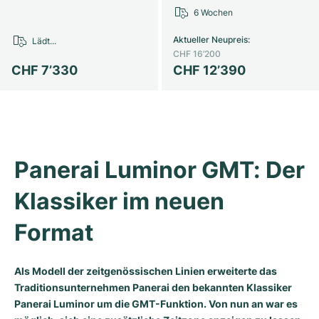
6 Wochen
Milgauss
Damenuhren
Ronde
Professional
Formula 1
Portofino
Spirit of Big Bang
Aktueller Neupreis
:
Lädt...
Oyster Perpetual
Rotonde
Bentley
Grand Carrera
Portugieser
King Power
CHF 16’200
CHF 7’330
CHF 12’390
Yacht-Master
Crash
Transocean
Gebraucht
Da Vinci
Gebraucht
Yacht-Master II
Pasha
Cockpit
Damenuhren
Aquatimer
Sea-Dweller
Tortue
Chronospace
Spitfire
Panerai Luminor GMT: Der 
Sky-Dweller
Baignoire
Super Avenger
GST
Klassiker im neuen 
Submariner
Ballon Blanc
Galactic
Vintage
Format 
Roadster
Montbrillant
Gebraucht
Als Modell der zeitgenössischen Linien erweiterte das
Traditionsunternehmen Panerai den bekannten Klassiker
Gebraucht
Gebraucht
Panerai Luminor um die GMT-Funktion. Von nun an war es