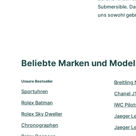
Submersible. Dan
uns sowohl gebr
Beliebte Marken und Mode
Unsere Bestseller
Breitling
Sportuhren
Chanel J
Rolex Batman
IWC Pilo
Rolex Sky Dweller
Jaeger L
Chronographen
Jaeger L