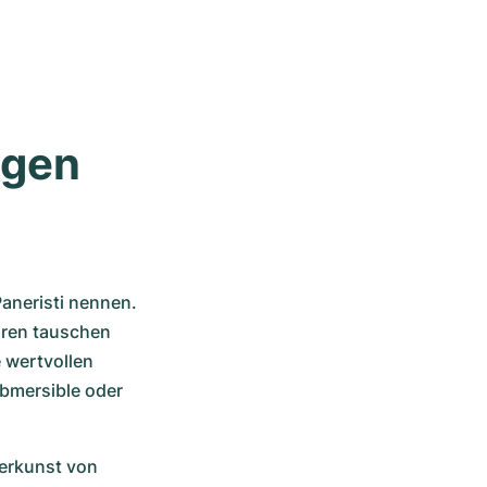
gen 
aneristi nennen. 
ren tauschen 
 wertvollen 
bmersible oder 
rkunst von 