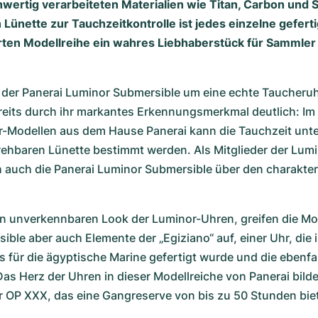
hwertig verarbeiteten Materialien wie Titan, Carbon und 
 Lünette zur Tauchzeitkontrolle ist jedes einzelne gefert
rten Modellreihe ein wahres Liebhaberstück für Sammler
i der Panerai Luminor Submersible um eine echte Taucheruh
ereits durch ihr markantes Erkennungsmerkmal deutlich: Im
-Modellen aus dem Hause Panerai kann die Tauchzeit unter
drehbaren Lünette bestimmt werden. Als Mitglieder der Lumin
h auch die Panerai Luminor Submersible über den charakter
n unverkennbaren Look der Luminor-Uhren, greifen die Mode
ble aber auch Elemente der „Egiziano“ auf, einer Uhr, die in
 für die ägyptische Marine gefertigt wurde und die ebenfal
as Herz der Uhren in dieser Modellreiche von Panerai bilde
r OP XXX, das eine Gangreserve von bis zu 50 Stunden biet