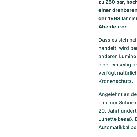
zu 250 bar, hoc
einer drehbaren
der 1998 lancie
Abenteurer.
Dass es sich be
handelt, wird b
anderen Luminor
einer einseitig 
verfügt natürlic
Kronenschutz. 
Angelehnt an de
Luminor Submersi
20. Jahrhunderts
Lünette besaß. D
Automatikkalibe