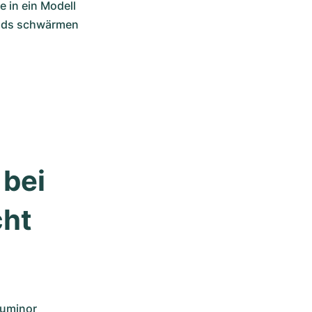
 in ein Modell 
lds schwärmen 
bei 
ht 
Luminor 