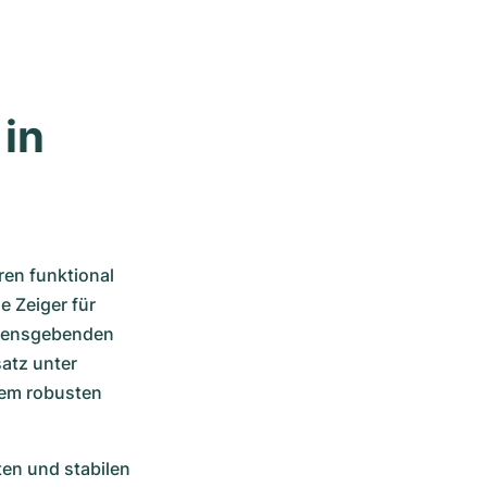
in 
en funktional 
 Zeiger für 
mensgebenden 
atz unter 
em robusten 
en und stabilen 