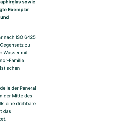
Saphirglas sowie
igte Exemplar
 und
r nach ISO 6425 
 Gegensatz zu 
 Wasser mit 
or-Familie 
istischen 
lle der Panerai 
 der Mitte des 
ls eine drehbare 
t das 
et. 