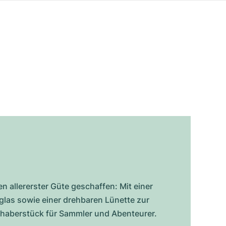
n allererster Güte geschaffen: Mit einer
rglas sowie einer drehbaren Lünette zur
ebhaberstück für Sammler und Abenteurer.