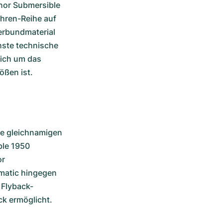
nor Submersible 
hren-Reihe auf 
erbundmaterial 
ste technische 
ich um das 
ößen ist. 
ie gleichnamigen 
le 1950 
r 
atic hingegen 
 Flyback-
ck ermöglicht. 