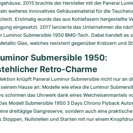
lgehäuse. 2015 brachte der Hersteller mit der Panerai Lumi
ein weiteres innovatives Gehäusematerial für die Taucheru
tech. Erstmalig wurde das aus Kohlefasern hergestellte V
igung eingesetzt. 2017 lancierte das Unternehmen die näch
r Luminor Submersible 1950 BMG-Tech. Dabei handelt es s
Metallic Glas, welches resistent gegenüber Kratzern und St
Luminor Submersible 1950: 
tehlicher Retro-Charme
lektion knüpft Panerai Luminor Submersible nicht nur an d
s seinem Hause an: Modelle wie etwa die Luminor Submersib
s schirmen das Uhrwerk dank eines Weicheisenmantels vo
Das Modell Submersible 1950 3 Days Chrono Flyback Autom
 eine dreitägige Gangreserve, sondern auch eine praktische
s Stoppen, Nullstellen und Starten mit nur einem Knopfdru