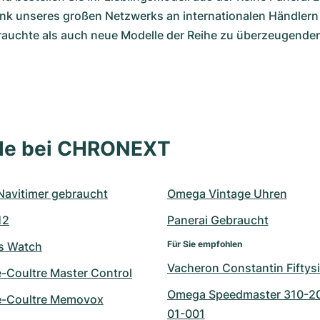
k unseres großen Netzwerks an internationalen Händlern e
auchte als auch neue Modelle der Reihe zu überzeugenden
lle bei CHRONEXT
 Navitimer gebraucht
Omega Vintage Uhren
12
Panerai Gebraucht
Für Sie empfohlen
ts Watch
Vacheron Constantin Fiftys
e-Coultre Master Control
Omega Speedmaster 310-2
e-Coultre Memovox
01-001