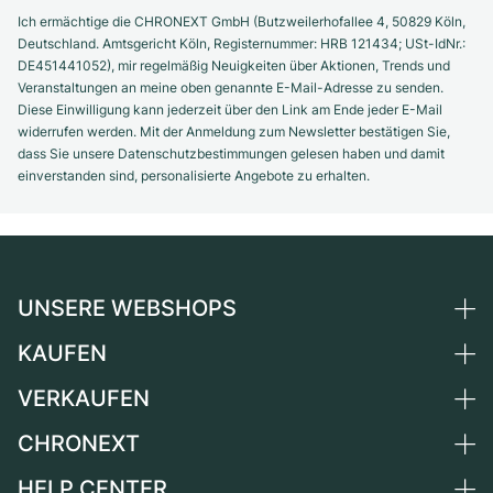
Ich ermächtige die CHRONEXT GmbH (Butzweilerhofallee 4, 50829 Köln,
Deutschland. Amtsgericht Köln, Registernummer: HRB 121434; USt-IdNr.:
DE451441052), mir regelmäßig Neuigkeiten über Aktionen, Trends und
Veranstaltungen an meine oben genannte E-Mail-Adresse zu senden.
Diese Einwilligung kann jederzeit über den Link am Ende jeder E-Mail
widerrufen werden. Mit der Anmeldung zum Newsletter bestätigen Sie,
dass Sie unsere Datenschutzbestimmungen gelesen haben und damit
einverstanden sind, personalisierte Angebote zu erhalten.
UNSERE WEBSHOPS
KAUFEN
Deutschland
Niederlande
VERKAUFEN
Alle Luxusuhren
Österreich
Certified Pre-Owned
CHRONEXT
Uhr verkaufen
Schweiz
Vintage-Uhren
Kommission
HELP CENTER
Über uns
Frankreich