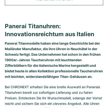
Tudor
Cellini
Seamaster
Magazin
Alle Armbänder
Top-Modelle
All Cartier Modelle
TAG Heuer
Cosmograph Daytona
Planet Ocean
Nautilus
Sale
Top-Modelle
Alle Breitling Modelle
IWC
Date
Aqua Terra
Complications
Royal Oak
Panerai Titanuhren:
Top-Modelle
Alle Tudor Modelle
Innovationsreichtum aus Italien
Hublot
Datejust
De Ville
Aquanaut
Royal Oak Offshore
Santos
Top-Modelle
Alle TAG Heuer Modelle
Panerai Titanmodelle haben eine lange Geschichte bei der
Datejust II
Constellation
Grand Complications
Jules Audemars
Ballon Bleu
Navitimer
KATEGORIEN
Mailänder Manufaktur, die ihre Uhren in Neuchâtel in der
Top-Modelle
Alle IWC Modelle
Schweiz fertigt. Das Unternehmen hat schon in den frühen
Alle Luxusuhrenmarken
Day-Date
Speedmaster
Calatrava
Millenary
Clé
Superocean
Black Bay
1900er-Jahren Taucheruhren mit leuchtenden
Top-Modelle
Alle Hublot Modelle
Zifferblättern für die italienische Marine hergestellt und
Vintage-Uhren
Explorer
Gebraucht
Twenty 4
Tank
Chronomat
Pelagos
Aquaracer
bietet heute in allen Kollektion professionelle Taucheruhren
Top-Modelle
mit leichten, widerstandsfähigen Titan-Gehäusen an.
Gebrauchte Uhren
Explorer II
Damenuhren
Gondolo
Panthère
Premier
Gebraucht
Carrera
Big Pilot
Bei CHRONEXT erhalten Sie eine breite Auswahl an Panerais
Herrenuhren
GMT-Master
Golden Ellipse
Calibre
Avenger
Damenuhren
Monaco
Pilot's Watch
Big Bang
Titanuhren bereit zur sofortigen Lieferung und zu fairen
Preisen. Entdecken Sie Ihr Wunschmodell, solange der Vorrat
Damenuhren
Lady-Datejust
Gebraucht
Drive
Colt
Heritage
Link
Ingenieur
Classic Fusion
reicht und sichern Sie sich ein cleveres Angebot. Alle Uhren