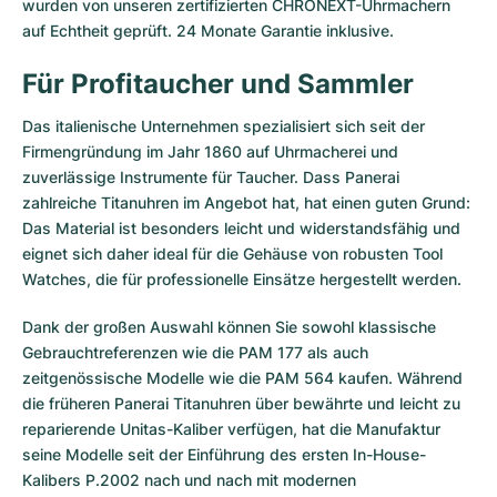
wurden von unseren zertifizierten CHRONEXT-Uhrmachern
auf Echtheit geprüft. 24 Monate Garantie inklusive.
Milgauss
Damenuhren
Ronde
Professional
Formula 1
Portofino
Spirit of Big Bang
Für Profitaucher und Sammler
Oyster Perpetual
Rotonde
Bentley
Grand Carrera
Portugieser
King Power
Das italienische Unternehmen spezialisiert sich seit der
Yacht-Master
Crash
Transocean
Gebraucht
Da Vinci
Gebraucht
Firmengründung im Jahr 1860 auf Uhrmacherei und
zuverlässige Instrumente für Taucher. Dass Panerai
Yacht-Master II
Pasha
Cockpit
Damenuhren
Aquatimer
zahlreiche Titanuhren im Angebot hat, hat einen guten Grund:
Das Material ist besonders leicht und widerstandsfähig und
Sea-Dweller
Tortue
Chronospace
Spitfire
eignet sich daher ideal für die Gehäuse von robusten Tool
Watches, die für professionelle Einsätze hergestellt werden.
Sky-Dweller
Baignoire
Super Avenger
GST
Dank der großen Auswahl können Sie sowohl klassische
Submariner
Ballon Blanc
Galactic
Vintage
Gebrauchtreferenzen wie die PAM 177 als auch
zeitgenössische Modelle wie die PAM 564 kaufen. Während
Roadster
Montbrillant
Gebraucht
die früheren Panerai Titanuhren über bewährte und leicht zu
reparierende Unitas-Kaliber verfügen, hat die Manufaktur
Gebraucht
Gebraucht
seine Modelle seit der Einführung des ersten In-House-
Kalibers P.2002 nach und nach mit modernen