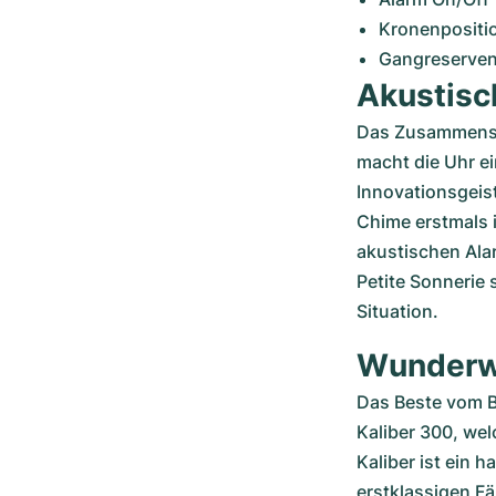
Kronenpositi
Gangreserven
Akustisc
Das Zusammenspi
macht die Uhr ei
Innovationsgeis
Chime erstmals i
akustischen Ala
Petite Sonnerie 
Situation.
Wunderwe
Das Beste vom B
Kaliber 300, wel
Kaliber ist ein 
erstklassigen Fä