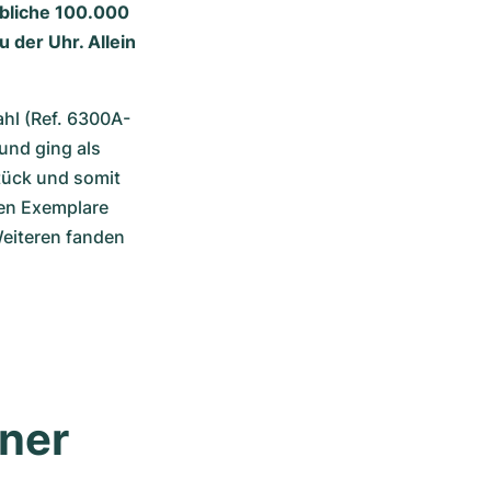
ubliche 100.000
der Uhr. Allein
hl (Ref. 6300A-
nd ging als 
tück und somit 
en Exemplare 
Weiteren fanden 
ner 