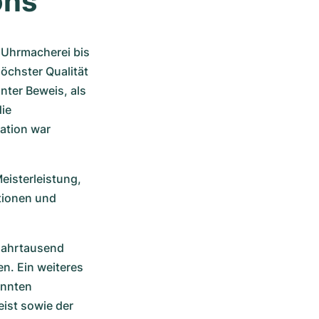
ons
 Uhrmacherei bis 
öchster Qualität 
ter Beweis, als 
ie 
ation war 
isterleistung, 
tionen und 
Jahrtausend 
n. Ein weiteres 
nnten 
st sowie der 