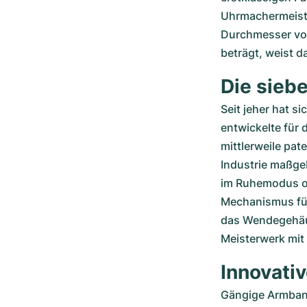
Uhrmachermeiste
Durchmesser von
beträgt, weist 
Die sieb
Seit jeher hat s
entwickelte für 
mittlerweile pat
Industrie maßge
im Ruhemodus od
Mechanismus für 
das Wendegehäus
Meisterwerk mit
Innovati
Gängige Armband