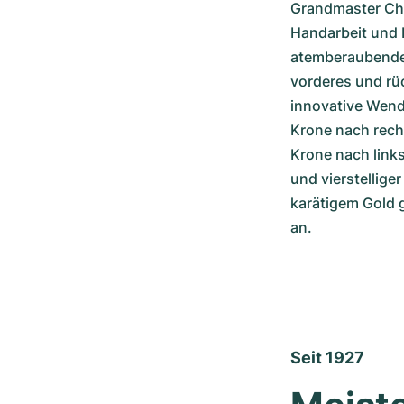
Grandmaster Chi
Handarbeit und P
atemberaubenden
vorderes und rüc
innovative Wend
Krone nach recht
Krone nach links
und vierstellige
karätigem Gold g
an.
Seit 1927