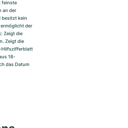
feinste 
 an der 
esitzt kein 
ermöglicht der 
Zeigt die 
. Zeigt die 
ilfszifferblatt 
 aus 18-
uch das Datum 