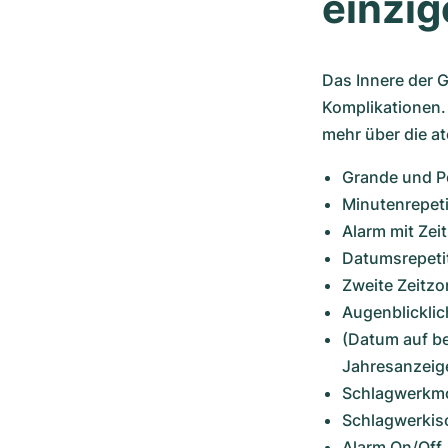
einzig
Das Innere der 
Komplikationen.
mehr über die 
Grande und Pe
Minutenrepeti
Alarm mit Zei
Datumsrepeti
Zweite Zeitzo
Augenblicklic
(Datum auf be
Jahresanzeige
Schlagwerkm
Schlagwerkis
Alarm On/Off