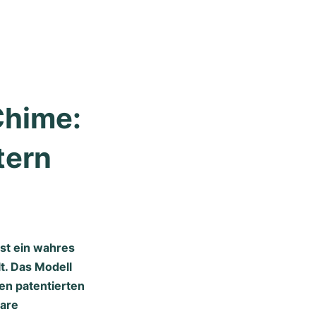
hime: 
ern 
ist ein wahres
t. Das Modell
en patentierten
rare