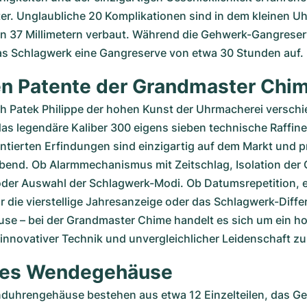
r. Unglaubliche 20 Komplikationen sind in dem kleinen Uh
 37 Millimetern verbaut. Während die Gehwerk-Gangreser
das Schlagwerk eine Gangreserve von etwa 30 Stunden auf.
en Patente der Grandmaster Chi
ich Patek Philippe der hohen Kunst der Uhrmacherei verschi
das legendäre Kaliber 300 eigens sieben technische Raffine
entierten Erfindungen sind einzigartig auf dem Markt und p
bend. Ob Alarmmechanismus mit Zeitschlag, Isolation der 
er Auswahl der Schlagwerk-Modi. Ob Datumsrepetition, ei
die vierstellige Jahresanzeige oder das Schlagwerk-Differ
e – bei der Grandmaster Chime handelt es sich um ein ho
 innovativer Technik und unvergleichlicher Leidenschaft 
ves Wendegehäuse
uhrengehäuse bestehen aus etwa 12 Einzelteilen, das Ge