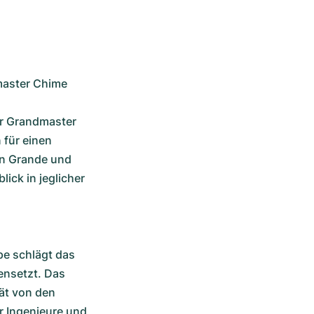
aster Chime 
r Grandmaster 
für einen 
n Grande und 
ick in jeglicher 
e schlägt das 
nsetzt. Das 
ät von den 
r Ingenieure und 