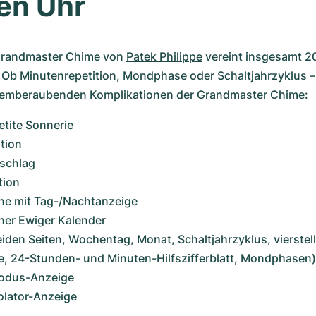
en Uhr
Grandmaster Chime von 
Patek Philippe
 vereint insgesamt 20
 Ob Minutenrepetition, Mondphase oder Schaltjahrzyklus – 
atemberaubenden Komplikationen der Grandmaster Chime:
tite Sonnerie
tion
tschlag
tion
ne mit Tag-/Nachtanzeige
her Ewiger Kalender 
iden Seiten, Wochentag, Monat, Schaltjahrzyklus, vierstelli
, 24-Stunden- und Minuten-Hilfszifferblatt, Mondphasen)
odus-Anzeige
olator-Anzeige