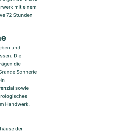
rwerk mit einem 
ve 72 Stunden 
me
eben und 
ssen. Die 
rägen die 
Grande Sonnerie 
n 
enzial sowie 
rologisches 
zum Handwerk.
häuse der 