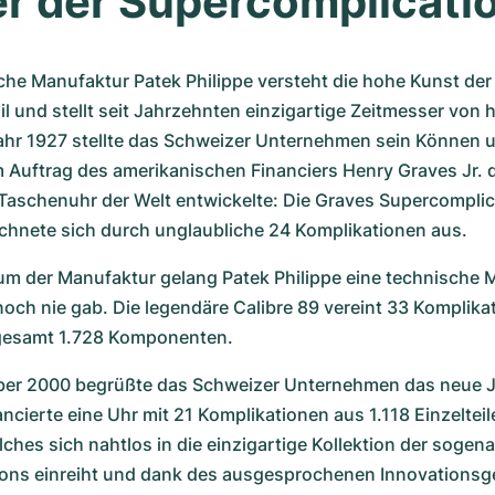
r der Supercomplicati
iche Manufaktur Patek Philippe versteht die hohe Kunst der
ail und stellt seit Jahrzehnten einzigartige Zeitmesser von h
Jahr 1927 stellte das Schweizer Unternehmen sein Können un
m Auftrag des amerikanischen Financiers Henry Graves Jr. d
Taschenuhr der Welt entwickelte: Die Graves Supercomplic
chnete sich durch unglaubliche 24 Komplikationen aus. 
m der Manufaktur gelang Patek Philippe eine technische Me
noch nie gab. Die legendäre Calibre 89 vereint 33 Komplika
sgesamt 1.728 Komponenten.
liber 2000 begrüßte das Schweizer Unternehmen das neue 
ncierte eine Uhr mit 21 Komplikationen aus 1.118 Einzelteile
ches sich nahtlos in die einzigartige Kollektion der sogena
ons einreiht und dank des ausgesprochenen Innovationsgei