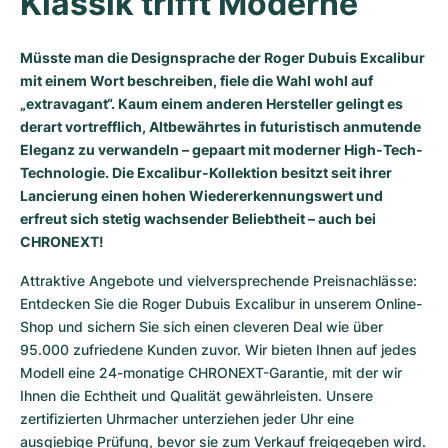
Klassik trifft Moderne 
Milgauss
Damenuhren
Ronde
Professional
Formula 1
Portofino
Spirit of Big Bang
Müsste man die Designsprache der Roger Dubuis Excalibur
Oyster Perpetual
Rotonde
Bentley
Grand Carrera
Portugieser
King Power
mit einem Wort beschreiben, fiele die Wahl wohl auf
„extravagant“. Kaum einem anderen Hersteller gelingt es
Yacht-Master
Crash
Transocean
Gebraucht
Da Vinci
Gebraucht
derart vortrefflich, Altbewährtes in futuristisch anmutende
Eleganz zu verwandeln – gepaart mit moderner High-Tech-
Yacht-Master II
Pasha
Cockpit
Damenuhren
Aquatimer
Technologie. Die Excalibur-Kollektion besitzt seit ihrer
Lancierung einen hohen Wiedererkennungswert und
Sea-Dweller
Tortue
Chronospace
Spitfire
erfreut sich stetig wachsender Beliebtheit – auch bei
CHRONEXT!
Sky-Dweller
Baignoire
Super Avenger
GST
Attraktive Angebote und vielversprechende Preisnachlässe: 
Entdecken Sie die Roger Dubuis Excalibur in unserem Online-
Submariner
Ballon Blanc
Galactic
Vintage
Shop und sichern Sie sich einen cleveren Deal wie über 
95.000 zufriedene Kunden zuvor. Wir bieten Ihnen auf jedes 
Roadster
Montbrillant
Gebraucht
Modell eine 24-monatige CHRONEXT-Garantie, mit der wir 
Ihnen die Echtheit und Qualität gewährleisten. Unsere 
Gebraucht
Gebraucht
zertifizierten Uhrmacher unterziehen jeder Uhr eine 
ausgiebige Prüfung, bevor sie zum Verkauf freigegeben wird.