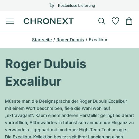
Kostenlose Lieferung
Menü
Uhr kaufen
Startseite
Roger Dubuis
Excalibur
AUSGEWÄHLTE MARKEN
AUSGEWÄHLTE MARKEN
Rolex
Cartier
Certified Pre-Owned
Roger Dubuis
Omega
Tiffany
Uhr verkaufen
Excalibur
Patek Philippe
Louis Vuitton
Alle Rolex Modelle
Schmuck
Audemars Piguet
Gebauer & Gebauer
Müsste man die Designsprache der Roger Dubuis Excalibur
Top-Modelle
Alle Omega Modelle
mit einem Wort beschreiben, fiele die Wahl wohl auf
Neuzugänge
Cartier
„extravagant“. Kaum einem anderen Hersteller gelingt es derart
Van Cleef & Arpels
Top-Modelle
Alle Patek Philippe Modelle
vortrefflich, Altbewährtes in futuristisch anmutende Eleganz zu
Breitling
Service
Air-King
verwandeln – gepaart mit moderner High-Tech-Technologie.
Bvlgari
Top-Modelle
Alle Audemars Piguet Modelle
Die Excalibur-Kollektion besitzt seit ihrer Lancierung einen