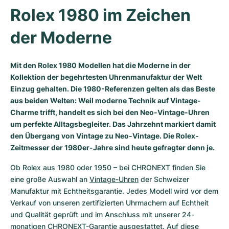
Rolex 1980 im Zeichen 
Milgauss
Damenuhren
Ronde
Professional
Formula 1
Portofino
Spirit of Big Bang
der Moderne
Oyster Perpetual
Rotonde
Bentley
Grand Carrera
Portugieser
King Power
Yacht-Master
Crash
Transocean
Gebraucht
Da Vinci
Gebraucht
Mit den Rolex 1980 Modellen hat die Moderne in der
Kollektion der begehrtesten Uhrenmanufaktur der Welt
Yacht-Master II
Pasha
Cockpit
Damenuhren
Aquatimer
Einzug gehalten. Die 1980-Referenzen gelten als das Beste
aus beiden Welten: Weil moderne Technik auf Vintage-
Sea-Dweller
Tortue
Chronospace
Spitfire
Charme trifft, handelt es sich bei den Neo-Vintage-Uhren
um perfekte Alltagsbegleiter. Das Jahrzehnt markiert damit
Sky-Dweller
Baignoire
Super Avenger
GST
den Übergang von Vintage zu Neo-Vintage. Die Rolex-
Zeitmesser der 1980er-Jahre sind heute gefragter denn je.
Submariner
Ballon Blanc
Galactic
Vintage
Ob Rolex aus 1980 oder 1950 – bei CHRONEXT finden Sie 
eine große Auswahl an 
Vintage-Uhren
 der Schweizer 
Roadster
Montbrillant
Gebraucht
Manufaktur mit Echtheitsgarantie. Jedes Modell wird vor dem 
Verkauf von unseren zertifizierten Uhrmachern auf Echtheit 
Gebraucht
Gebraucht
und Qualität geprüft und im Anschluss mit unserer 24-
monatigen CHRONEXT-Garantie ausgestattet. Auf diese 