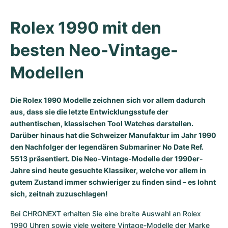
Milgauss
Damenuhren
Ronde
Professional
Formula 1
Portofino
Spirit of Big Bang
Rolex 1990 mit den 
Oyster Perpetual
Rotonde
Bentley
Grand Carrera
Portugieser
King Power
besten Neo-Vintage-
Yacht-Master
Crash
Transocean
Gebraucht
Da Vinci
Gebraucht
Modellen
Yacht-Master II
Pasha
Cockpit
Damenuhren
Aquatimer
Die Rolex 1990 Modelle zeichnen sich vor allem dadurch
Sea-Dweller
Tortue
Chronospace
Spitfire
aus, dass sie die letzte Entwicklungsstufe der
authentischen, klassischen Tool Watches darstellen.
Sky-Dweller
Baignoire
Super Avenger
GST
Darüber hinaus hat die Schweizer Manufaktur im Jahr 1990
den Nachfolger der legendären Submariner No Date Ref.
Submariner
Ballon Blanc
Galactic
Vintage
5513 präsentiert. Die Neo-Vintage-Modelle der 1990er-
Jahre sind heute gesuchte Klassiker, welche vor allem in
gutem Zustand immer schwieriger zu finden sind – es lohnt
Roadster
Montbrillant
Gebraucht
sich, zeitnah zuzuschlagen!
Gebraucht
Gebraucht
Bei CHRONEXT erhalten Sie eine breite Auswahl an Rolex 
1990 Uhren sowie viele weitere Vintage-Modelle der Marke 