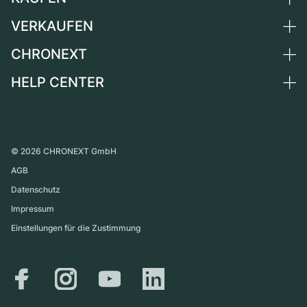
Niederlande
VERKAUFEN
Alle Luxusuhren
Österreich
Certified Pre-Owned
CHRONEXT
Uhr verkaufen
Schweiz
Vintage-Uhren
Kommission
HELP CENTER
Über uns
Frankreich
Independent Brands
Direktverkauf
Karriere
Italien
FAQ
Inzahlungnahme
Presse
Vereinigtes Königreich
Service Center
Magazin
International
Persönliche Abholung
©
2026
CHRONEXT GmbH
Partner
AGB
Versand & Rückgaberecht
Datenschutz
Größen-Leitfaden
Impressum
Einstellungen für die Zustimmung