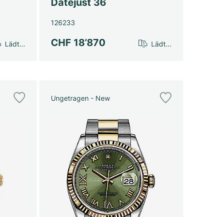
Datejust 36
126233
CHF 18’870
Lädt...
Lädt...
Ungetragen - New