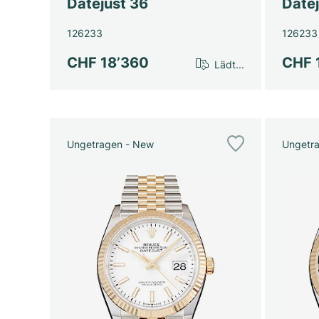
Datejust 36
Date
126233
126233
CHF 18’360
CHF 
Lädt...
Ungetragen - New
Ungetr