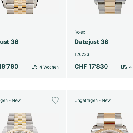
Rolex
just 36
Datejust 36
126233
18’780
CHF 17’830
4 Wochen
4
agen - New
Ungetragen - New