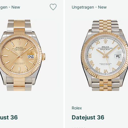
agen - New
Ungetragen - New
Rolex
just 36
Datejust 36