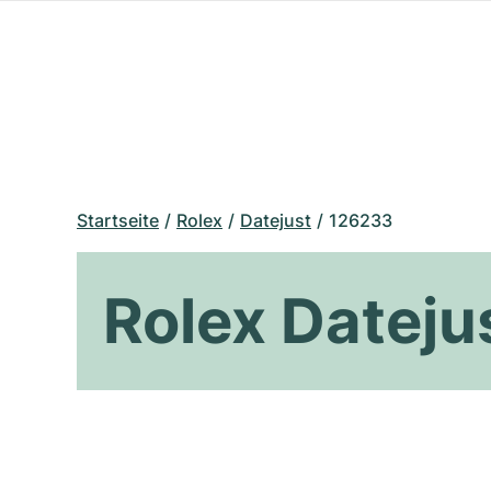
Startseite
Rolex
Datejust
126233
Rolex Dateju