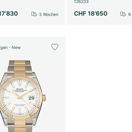
126233
17’830
CHF 18’650
5 Wochen
9
agen - New