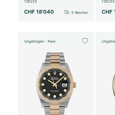
126233
126233
CHF 18’040
CHF 
5 Wochen
Ungetragen - New
Ungetr