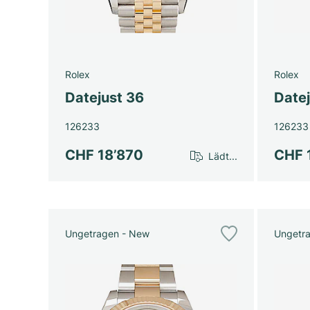
Rolex
Rolex
Datejust 36
Date
126233
126233
CHF 18’870
CHF 
Lädt...
Ungetragen - New
Ungetr