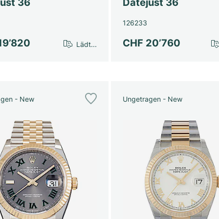
just 36
Datejust 36
126233
19’820
CHF 20’760
Lädt...
agen - New
Ungetragen - New