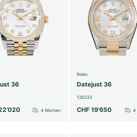
Rolex
just 36
Datejust 36
126233
22’020
CHF 19’650
4 Wochen
4