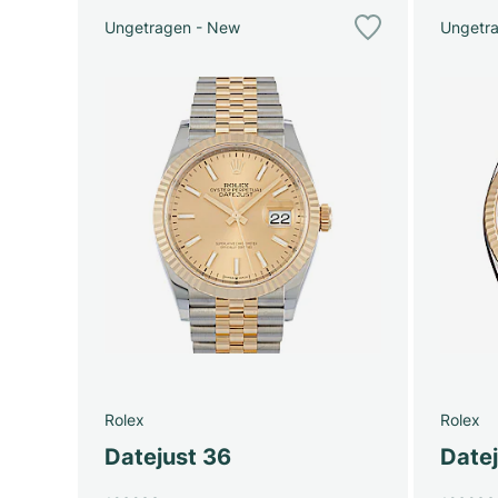
Ungetragen - New
Ungetr
Rolex
Rolex
Datejust 36
Date