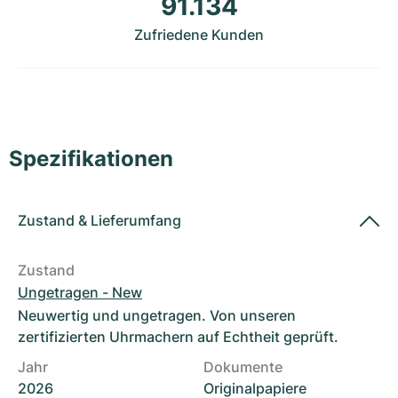
91.134
Damenuhren
Damenuhren
Zufriedene Kunden
Spezifikationen
Zustand
&
Lieferumfang
Zustand
Ungetragen - New
Neuwertig und ungetragen. Von unseren
zertifizierten Uhrmachern auf Echtheit geprüft.
Jahr
Dokumente
2026
Originalpapiere