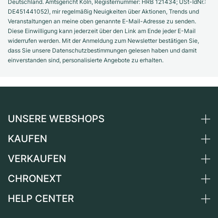
Deutschland. Amtsgericht Köln, Registernummer: HRB 121434; USt-IdNr.:
DE451441052), mir regelmäßig Neuigkeiten über Aktionen, Trends und
Veranstaltungen an meine oben genannte E-Mail-Adresse zu senden.
Diese Einwilligung kann jederzeit über den Link am Ende jeder E-Mail
widerrufen werden. Mit der Anmeldung zum Newsletter bestätigen Sie,
dass Sie unsere Datenschutzbestimmungen gelesen haben und damit
einverstanden sind, personalisierte Angebote zu erhalten.
UNSERE WEBSHOPS
KAUFEN
Deutschland
Niederlande
VERKAUFEN
Alle Luxusuhren
Österreich
Certified Pre-Owned
CHRONEXT
Uhr verkaufen
Schweiz
Vintage-Uhren
Kommission
HELP CENTER
Über uns
Frankreich
Independent Brands
Direktverkauf
Karriere
Italien
FAQ