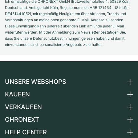
Ich ermächtige die CHRONEXT GmbH (Butzweilerhofallee 4, 50829 Köln,
Deutschland. Amtsgericht Köln, Registernummer: HRB 121434; USt-IdNr.:
DE451441052), mir regelmäßig Neuigkeiten über Aktionen, Trends und
Veranstaltungen an meine oben genannte E-Mail-Adresse zu senden.
Diese Einwilligung kann jederzeit über den Link am Ende jeder E-Mail
widerrufen werden. Mit der Anmeldung zum Newsletter bestätigen Sie,
dass Sie unsere Datenschutzbestimmungen gelesen haben und damit
einverstanden sind, personalisierte Angebote zu erhalten.
UNSERE WEBSHOPS
KAUFEN
Deutschland
Niederlande
VERKAUFEN
Alle Luxusuhren
Österreich
Certified Pre-Owned
CHRONEXT
Uhr verkaufen
Schweiz
Vintage-Uhren
Kommission
HELP CENTER
Über uns
Frankreich
Independent Brands
Direktverkauf