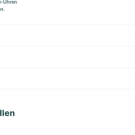
ge-Uhren
n.
llen