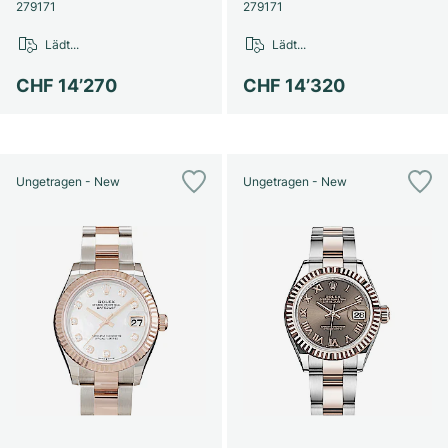
Damenuhren
Damenuhren
279171
279171
Lädt...
Lädt...
CHF 14’270
CHF 14’320
Ungetragen - New
Ungetragen - New