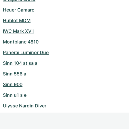
Heuer Camaro
Hublot MDM
IWC Mark XVII
Montblanc 4810
Panerai Luminor Due
Sinn 104 st sa a
Sinn 556 a
Sinn 900
Sinn u1 s e
Ulysse Nardin Diver