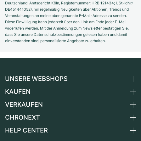
Deutschland. Amtsgericht Köln, Registernummer: HRB 121434; USt-IdNr.:
DE451441052), mir regelmäßig Neuigkeiten über Aktionen, Trends und
Veranstaltungen an meine oben genannte E-Mail-Adresse zu senden.
Diese Einwilligung kann jederzeit über den Link am Ende jeder E-Mail
widerrufen werden. Mit der Anmeldung zum Newsletter bestätigen Sie,
dass Sie unsere Datenschutzbestimmungen gelesen haben und damit
einverstanden sind, personalisierte Angebote zu erhalten.
UNSERE WEBSHOPS
KAUFEN
Deutschland
Niederlande
VERKAUFEN
Alle Luxusuhren
Österreich
Certified Pre-Owned
CHRONEXT
Uhr verkaufen
Schweiz
Vintage-Uhren
Kommission
HELP CENTER
Über uns
Frankreich
Independent Brands
Direktverkauf
Karriere
Italien