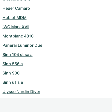
Heuer Camaro
Hublot MDM
IWC Mark XVII
Montblanc 4810
Panerai Luminor Due
Sinn 104 st sa a
Sinn 556 a
Sinn 900
Sinn u1 s e
Ulysse Nardin Diver