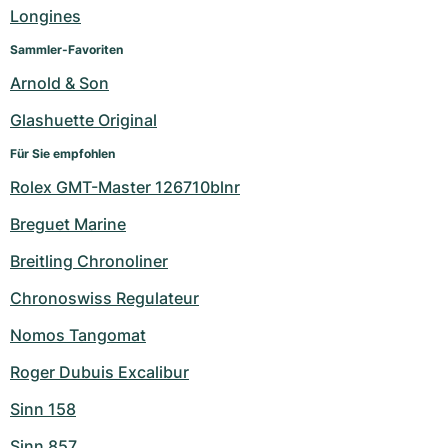
Damenuhren
Damenuhren
Longines
Sammler-Favoriten
Arnold & Son
Glashuette Original
Für Sie empfohlen
Rolex GMT-Master 126710blnr
Breguet Marine
Breitling Chronoliner
Chronoswiss Regulateur
Nomos Tangomat
Roger Dubuis Excalibur
Sinn 158
Sinn 857