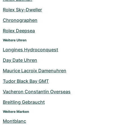
Milgauss
Damenuhren
Ronde
Professional
Formula 1
Portofino
Spirit of Big Bang
Rolex Sky-Dweller
Chronographen
Oyster Perpetual
Rotonde
Bentley
Grand Carrera
Portugieser
King Power
Rolex Deepsea
Yacht-Master
Crash
Transocean
Gebraucht
Da Vinci
Gebraucht
Weitere Uhren
Yacht-Master II
Pasha
Cockpit
Damenuhren
Aquatimer
Longines Hydroconquest
Day Date Uhren
Sea-Dweller
Tortue
Chronospace
Spitfire
Maurice Lacroix Damenuhren
Sky-Dweller
Baignoire
Super Avenger
GST
Tudor Black Bay GMT
Submariner
Ballon Blanc
Galactic
Vintage
Vacheron Constantin Overseas
Roadster
Montbrillant
Gebraucht
Breitling Gebraucht
Weitere Marken
Gebraucht
Gebraucht
Montblanc