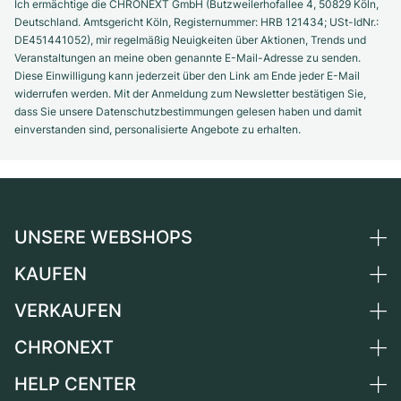
Ich ermächtige die CHRONEXT GmbH (Butzweilerhofallee 4, 50829 Köln,
Deutschland. Amtsgericht Köln, Registernummer: HRB 121434; USt-IdNr.:
DE451441052), mir regelmäßig Neuigkeiten über Aktionen, Trends und
Veranstaltungen an meine oben genannte E-Mail-Adresse zu senden.
Diese Einwilligung kann jederzeit über den Link am Ende jeder E-Mail
widerrufen werden. Mit der Anmeldung zum Newsletter bestätigen Sie,
dass Sie unsere Datenschutzbestimmungen gelesen haben und damit
einverstanden sind, personalisierte Angebote zu erhalten.
UNSERE WEBSHOPS
KAUFEN
Deutschland
Niederlande
VERKAUFEN
Alle Luxusuhren
Österreich
Certified Pre-Owned
CHRONEXT
Uhr verkaufen
Schweiz
Vintage-Uhren
Kommission
HELP CENTER
Über uns
Frankreich
Independent Brands
Direktverkauf