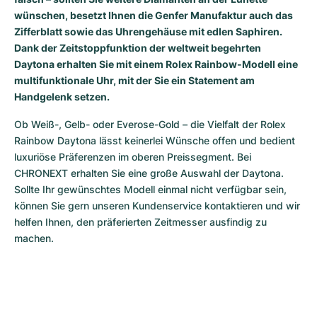
wünschen, besetzt Ihnen die Genfer Manufaktur auch das
Milgauss
Damenuhren
Ronde
Professional
Formula 1
Portofino
Spirit of Big Bang
Zifferblatt sowie das Uhrengehäuse mit edlen Saphiren.
Dank der Zeitstoppfunktion der weltweit begehrten
Oyster Perpetual
Rotonde
Bentley
Grand Carrera
Portugieser
King Power
Daytona erhalten Sie mit einem Rolex Rainbow-Modell eine
multifunktionale Uhr, mit der Sie ein Statement am
Yacht-Master
Crash
Transocean
Gebraucht
Da Vinci
Gebraucht
Handgelenk setzen.
Yacht-Master II
Pasha
Cockpit
Damenuhren
Aquatimer
Ob Weiß-, Gelb- oder Everose-Gold – die Vielfalt der Rolex 
Rainbow Daytona lässt keinerlei Wünsche offen und bedient 
Sea-Dweller
Tortue
Chronospace
Spitfire
luxuriöse Präferenzen im oberen Preissegment. Bei 
CHRONEXT erhalten Sie eine große Auswahl der Daytona. 
Sky-Dweller
Baignoire
Super Avenger
GST
Sollte Ihr gewünschtes Modell einmal nicht verfügbar sein, 
können Sie gern unseren Kundenservice kontaktieren und wir 
Submariner
Ballon Blanc
Galactic
Vintage
helfen Ihnen, den präferierten Zeitmesser ausfindig zu 
machen.
Roadster
Montbrillant
Gebraucht
Gebraucht
Gebraucht