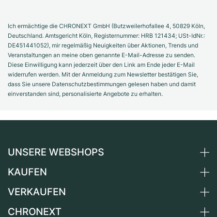
Ich ermächtige die CHRONEXT GmbH (Butzweilerhofallee 4, 50829 Köln,
Deutschland. Amtsgericht Köln, Registernummer: HRB 121434; USt-IdNr.:
DE451441052), mir regelmäßig Neuigkeiten über Aktionen, Trends und
Veranstaltungen an meine oben genannte E-Mail-Adresse zu senden.
Diese Einwilligung kann jederzeit über den Link am Ende jeder E-Mail
widerrufen werden. Mit der Anmeldung zum Newsletter bestätigen Sie,
dass Sie unsere Datenschutzbestimmungen gelesen haben und damit
einverstanden sind, personalisierte Angebote zu erhalten.
UNSERE WEBSHOPS
KAUFEN
Deutschland
Niederlande
VERKAUFEN
Alle Luxusuhren
Österreich
Certified Pre-Owned
CHRONEXT
Uhr verkaufen
Schweiz