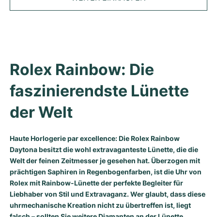
Tudor
Cellini
Seamaster
Magazin
Alle Armbänder
Top-Modelle
All Cartier Modelle
TAG Heuer
Cosmograph Daytona
Planet Ocean
Nautilus
Sale
Top-Modelle
Alle Breitling Modelle
IWC
Date
Aqua Terra
Complications
Royal Oak
Top-Modelle
Alle Tudor Modelle
Rolex Rainbow: Die 
Hublot
Datejust
De Ville
Aquanaut
Royal Oak Offshore
Santos
Top-Modelle
Alle TAG Heuer Modelle
faszinierendste Lünette 
Datejust II
Constellation
Grand Complications
Jules Audemars
Ballon Bleu
Navitimer
KATEGORIEN
Top-Modelle
Alle IWC Modelle
der Welt
Alle Luxusuhrenmarken
Day-Date
Speedmaster
Calatrava
Millenary
Clé
Superocean
Black Bay
Top-Modelle
Alle Hublot Modelle
Vintage-Uhren
Haute Horlogerie par excellence: Die Rolex Rainbow
Explorer
Gebraucht
Twenty 4
Tank
Chronomat
Pelagos
Aquaracer
Daytona besitzt die wohl extravaganteste Lünette, die die
Top-Modelle
Gebrauchte Uhren
Welt der feinen Zeitmesser je gesehen hat. Überzogen mit
Explorer II
Damenuhren
Gondolo
Panthère
Premier
Gebraucht
Carrera
Big Pilot
prächtigen Saphiren in Regenbogenfarben, ist die Uhr von
Herrenuhren
Rolex mit Rainbow-Lünette der perfekte Begleiter für
GMT-Master
Golden Ellipse
Calibre
Avenger
Damenuhren
Monaco
Pilot's Watch
Big Bang
Liebhaber von Stil und Extravaganz. Wer glaubt, dass diese
Damenuhren
uhrmechanische Kreation nicht zu übertreffen ist, liegt
Lady-Datejust
Gebraucht
Drive
Colt
Heritage
Link
Ingenieur
Classic Fusion
falsch – sollten Sie weitere Diamanten an der Lünette