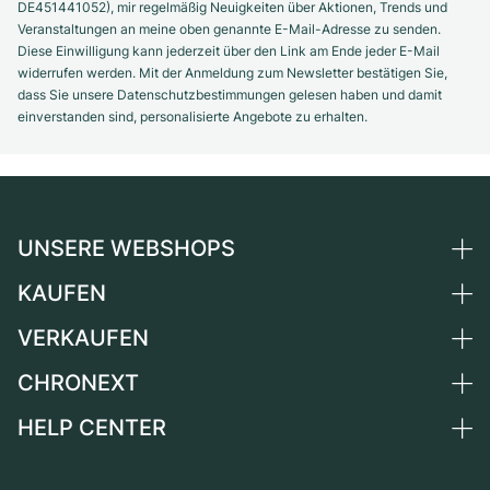
DE451441052), mir regelmäßig Neuigkeiten über Aktionen, Trends und
Veranstaltungen an meine oben genannte E-Mail-Adresse zu senden.
Diese Einwilligung kann jederzeit über den Link am Ende jeder E-Mail
widerrufen werden. Mit der Anmeldung zum Newsletter bestätigen Sie,
dass Sie unsere Datenschutzbestimmungen gelesen haben und damit
einverstanden sind, personalisierte Angebote zu erhalten.
UNSERE WEBSHOPS
KAUFEN
Deutschland
Niederlande
VERKAUFEN
Alle Luxusuhren
Österreich
Certified Pre-Owned
CHRONEXT
Uhr verkaufen
Schweiz
Vintage-Uhren
Kommission
HELP CENTER
Über uns
Frankreich
Independent Brands
Direktverkauf
Karriere
Italien
FAQ
Inzahlungnahme