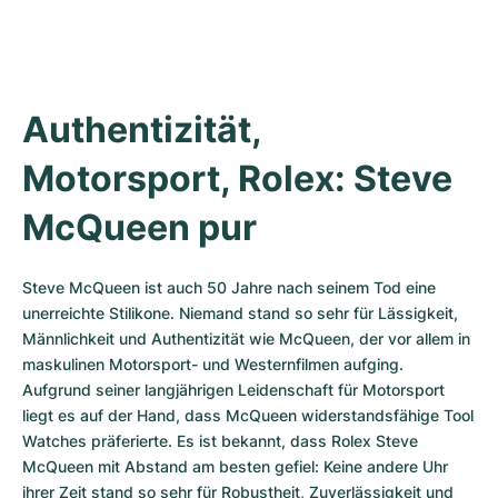
Milgauss
Damenuhren
Ronde
Professional
Formula 1
Portofino
Spirit of Big Bang
Oyster Perpetual
Rotonde
Bentley
Grand Carrera
Portugieser
King Power
Authentizität, 
Yacht-Master
Crash
Transocean
Gebraucht
Da Vinci
Gebraucht
Motorsport, Rolex: Steve 
Yacht-Master II
Pasha
Cockpit
Damenuhren
Aquatimer
McQueen pur
Sea-Dweller
Tortue
Chronospace
Spitfire
Steve McQueen ist auch 50 Jahre nach seinem Tod eine 
Sky-Dweller
Baignoire
Super Avenger
GST
unerreichte Stilikone. Niemand stand so sehr für Lässigkeit, 
Männlichkeit und Authentizität wie McQueen, der vor allem in 
Submariner
Ballon Blanc
Galactic
Vintage
maskulinen Motorsport- und Westernfilmen aufging. 
Aufgrund seiner langjährigen Leidenschaft für Motorsport 
Roadster
Montbrillant
Gebraucht
liegt es auf der Hand, dass McQueen widerstandsfähige Tool 
Watches präferierte. Es ist bekannt, dass Rolex Steve 
Gebraucht
Gebraucht
McQueen mit Abstand am besten gefiel: Keine andere Uhr 
ihrer Zeit stand so sehr für Robustheit, Zuverlässigkeit und 