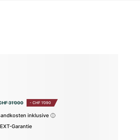
CHF 31’000
-
CHF 1’090
sandkosten inklusive
EXT-Garantie