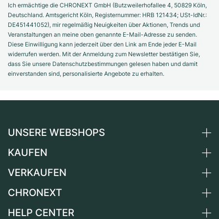
Damenuhren
Damenuhren
Ich ermächtige die CHRONEXT GmbH (Butzweilerhofallee 4, 50829 Köln,
Deutschland. Amtsgericht Köln, Registernummer: HRB 121434; USt-IdNr.:
DE451441052), mir regelmäßig Neuigkeiten über Aktionen, Trends und
Veranstaltungen an meine oben genannte E-Mail-Adresse zu senden.
Diese Einwilligung kann jederzeit über den Link am Ende jeder E-Mail
widerrufen werden. Mit der Anmeldung zum Newsletter bestätigen Sie,
dass Sie unsere Datenschutzbestimmungen gelesen haben und damit
einverstanden sind, personalisierte Angebote zu erhalten.
UNSERE WEBSHOPS
KAUFEN
Deutschland
Niederlande
VERKAUFEN
Alle Luxusuhren
Österreich
Certified Pre-Owned
CHRONEXT
Uhr verkaufen
Schweiz
Vintage-Uhren
Kommission
HELP CENTER
Über uns
Frankreich
Independent Brands