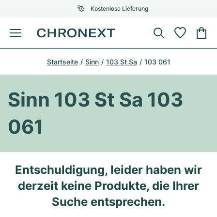
Kostenlose Lieferung
Menü
Uhr kaufen
Startseite
Sinn
103 St Sa
103 061
AUSGEWÄHLTE MARKEN
AUSGEWÄHLTE MARKEN
Rolex
Cartier
Certified Pre-Owned
Sinn 103 St Sa 103
Omega
Tiffany
Uhr verkaufen
061
Patek Philippe
Louis Vuitton
Alle Rolex Modelle
Schmuck
Audemars Piguet
Gebauer & Gebauer
Top-Modelle
Alle Omega Modelle
Entschuldigung, leider haben wir
Neuzugänge
Cartier
derzeit keine Produkte, die Ihrer
Van Cleef & Arpels
Top-Modelle
Alle Patek Philippe Modelle
Breitling
Service
Air-King
Suche entsprechen.
Bvlgari
Top-Modelle
Alle Audemars Piguet Modelle