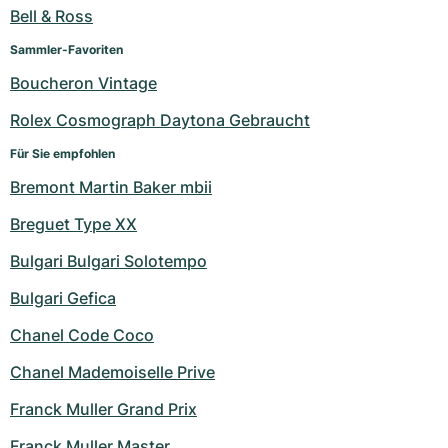
Damenuhren
Damenuhren
Bell & Ross
Sammler-Favoriten
Boucheron Vintage
Rolex Cosmograph Daytona Gebraucht
Für Sie empfohlen
Bremont Martin Baker mbii
Breguet Type XX
Bulgari Bulgari Solotempo
Bulgari Gefica
Chanel Code Coco
Chanel Mademoiselle Prive
Franck Muller Grand Prix
Franck Muller Master