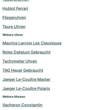
Milgauss
Damenuhren
Ronde
Professional
Formula 1
Portofino
Spirit of Big Bang
Hublot Ferrari
Fliegeruhren
Oyster Perpetual
Rotonde
Bentley
Grand Carrera
Portugieser
King Power
Teure Uhren
Yacht-Master
Crash
Transocean
Gebraucht
Da Vinci
Gebraucht
Weitere Uhren
Yacht-Master II
Pasha
Cockpit
Damenuhren
Aquatimer
Maurice Lacroix Les Classiques
Rolex Datejust Gebraucht
Sea-Dweller
Tortue
Chronospace
Spitfire
Tachymeter Uhren
Sky-Dweller
Baignoire
Super Avenger
GST
TAG Heuer Gebraucht
Submariner
Ballon Blanc
Galactic
Vintage
Jaeger Le-Coultre Master
Roadster
Montbrillant
Gebraucht
Jaeger Le-Coultre Polaris
Weitere Marken
Gebraucht
Gebraucht
Vacheron Constantin