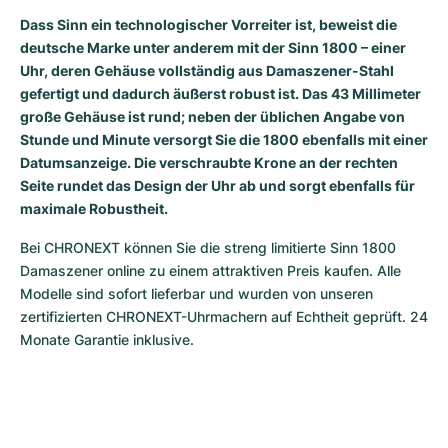
Dass Sinn ein technologischer Vorreiter ist, beweist die
Milgauss
Damenuhren
Ronde
Professional
Formula 1
Portofino
Spirit of Big Bang
deutsche Marke unter anderem mit der Sinn 1800 – einer
Uhr, deren Gehäuse vollständig aus Damaszener-Stahl
Oyster Perpetual
Rotonde
Bentley
Grand Carrera
Portugieser
King Power
gefertigt und dadurch äußerst robust ist. Das 43 Millimeter
große Gehäuse ist rund; neben der üblichen Angabe von
Yacht-Master
Crash
Transocean
Gebraucht
Da Vinci
Gebraucht
Stunde und Minute versorgt Sie die 1800 ebenfalls mit einer
Datumsanzeige. Die verschraubte Krone an der rechten
Yacht-Master II
Pasha
Cockpit
Damenuhren
Aquatimer
Seite rundet das Design der Uhr ab und sorgt ebenfalls für
maximale Robustheit.
Sea-Dweller
Tortue
Chronospace
Spitfire
Bei CHRONEXT können Sie die streng limitierte Sinn 1800 
Sky-Dweller
Baignoire
Super Avenger
GST
Damaszener online zu einem attraktiven Preis kaufen. Alle 
Modelle sind sofort lieferbar und wurden von unseren 
Submariner
Ballon Blanc
Galactic
Vintage
zertifizierten CHRONEXT-Uhrmachern auf Echtheit geprüft. 24 
Monate Garantie inklusive.
Roadster
Montbrillant
Gebraucht
Gebraucht
Gebraucht