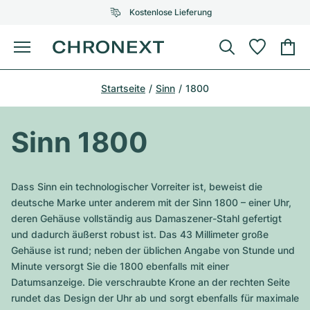
Kostenlose Lieferung
Menü
Uhr kaufen
Startseite
Sinn
1800
AUSGEWÄHLTE MARKEN
AUSGEWÄHLTE MARKEN
Rolex
Cartier
Certified Pre-Owned
Sinn 1800
Omega
Tiffany
Uhr verkaufen
Patek Philippe
Louis Vuitton
Dass Sinn ein technologischer Vorreiter ist, beweist die
Alle Rolex Modelle
deutsche Marke unter anderem mit der Sinn 1800 – einer Uhr,
Schmuck
Audemars Piguet
Gebauer & Gebauer
deren Gehäuse vollständig aus Damaszener-Stahl gefertigt
und dadurch äußerst robust ist. Das 43 Millimeter große
Top-Modelle
Alle Omega Modelle
Neuzugänge
Cartier
Gehäuse ist rund; neben der üblichen Angabe von Stunde und
Van Cleef & Arpels
Minute versorgt Sie die 1800 ebenfalls mit einer
Top-Modelle
Alle Patek Philippe Modelle
Breitling
Service
Air-King
Datumsanzeige. Die verschraubte Krone an der rechten Seite
Bvlgari
rundet das Design der Uhr ab und sorgt ebenfalls für maximale
Top-Modelle
Alle Audemars Piguet Modelle