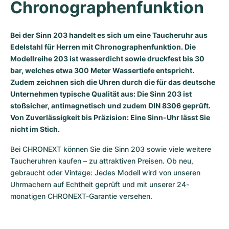
Chronographenfunktion
Milgauss
Damenuhren
Ronde
Professional
Formula 1
Portofino
Spirit of Big Bang
Bei der Sinn 203 handelt es sich um eine Taucheruhr aus
Oyster Perpetual
Rotonde
Bentley
Grand Carrera
Portugieser
King Power
Edelstahl für Herren mit Chronographenfunktion. Die
Modellreihe 203 ist wasserdicht sowie druckfest bis 30
Yacht-Master
Crash
Transocean
Gebraucht
Da Vinci
Gebraucht
bar, welches etwa 300 Meter Wassertiefe entspricht.
Zudem zeichnen sich die Uhren durch die für das deutsche
Yacht-Master II
Pasha
Cockpit
Damenuhren
Aquatimer
Unternehmen typische Qualität aus: Die Sinn 203 ist
stoßsicher, antimagnetisch und zudem DIN 8306 geprüft.
Sea-Dweller
Tortue
Chronospace
Spitfire
Von Zuverlässigkeit bis Präzision: Eine Sinn-Uhr lässt Sie
nicht im Stich.
Sky-Dweller
Baignoire
Super Avenger
GST
Bei CHRONEXT können Sie die Sinn 203 sowie viele weitere 
Submariner
Ballon Blanc
Galactic
Vintage
Taucheruhren kaufen – zu attraktiven Preisen. Ob neu, 
gebraucht oder Vintage: Jedes Modell wird von unseren 
Roadster
Montbrillant
Gebraucht
Uhrmachern auf Echtheit geprüft und mit unserer 24-
monatigen CHRONEXT-Garantie versehen. 
Gebraucht
Gebraucht