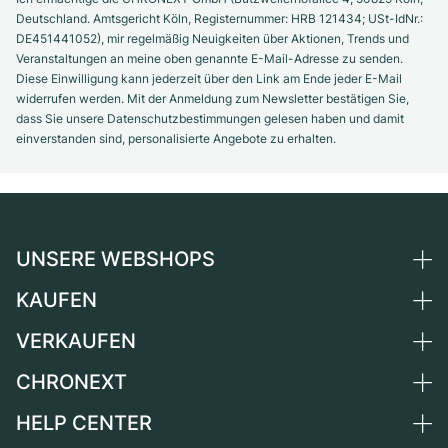
Deutschland. Amtsgericht Köln, Registernummer: HRB 121434; USt-IdNr.:
DE451441052), mir regelmäßig Neuigkeiten über Aktionen, Trends und
Veranstaltungen an meine oben genannte E-Mail-Adresse zu senden.
Diese Einwilligung kann jederzeit über den Link am Ende jeder E-Mail
widerrufen werden. Mit der Anmeldung zum Newsletter bestätigen Sie,
dass Sie unsere Datenschutzbestimmungen gelesen haben und damit
einverstanden sind, personalisierte Angebote zu erhalten.
UNSERE WEBSHOPS
KAUFEN
Deutschland
Niederlande
VERKAUFEN
Alle Luxusuhren
Österreich
Certified Pre-Owned
CHRONEXT
Uhr verkaufen
Schweiz
Vintage-Uhren
Kommission
HELP CENTER
Über uns
Frankreich
Independent Brands
Direktverkauf