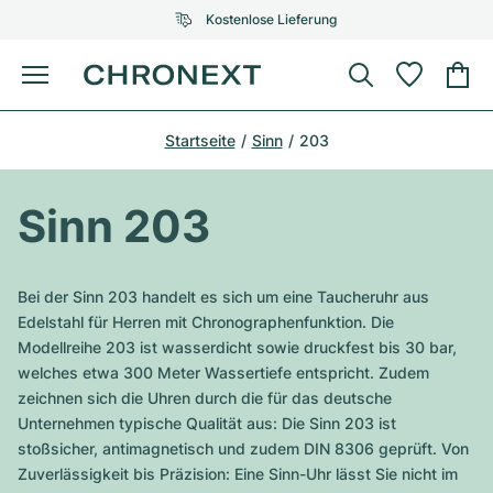
Kostenlose Lieferung
Menü
Uhr kaufen
Startseite
Sinn
203
AUSGEWÄHLTE MARKEN
AUSGEWÄHLTE MARKEN
Rolex
Cartier
Certified Pre-Owned
Sinn 203
Omega
Tiffany
Uhr verkaufen
Patek Philippe
Louis Vuitton
Bei der Sinn 203 handelt es sich um eine Taucheruhr aus
Alle Rolex Modelle
Edelstahl für Herren mit Chronographenfunktion. Die
Schmuck
Audemars Piguet
Gebauer & Gebauer
Modellreihe 203 ist wasserdicht sowie druckfest bis 30 bar,
welches etwa 300 Meter Wassertiefe entspricht. Zudem
Top-Modelle
Alle Omega Modelle
Neuzugänge
Cartier
zeichnen sich die Uhren durch die für das deutsche
Van Cleef & Arpels
Unternehmen typische Qualität aus: Die Sinn 203 ist
Top-Modelle
Alle Patek Philippe Modelle
Breitling
Service
Air-King
stoßsicher, antimagnetisch und zudem DIN 8306 geprüft. Von
Bvlgari
Zuverlässigkeit bis Präzision: Eine Sinn-Uhr lässt Sie nicht im
Top-Modelle
Alle Audemars Piguet Modelle