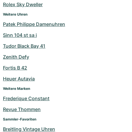
Rolex Sky Dweller
Milgauss
Damenuhren
Ronde
Professional
Formula 1
Portofino
Spirit of Big Bang
Weitere Uhren
Oyster Perpetual
Rotonde
Bentley
Grand Carrera
Portugieser
King Power
Patek Philippe Damenuhren
Sinn 104 st sa i
Yacht-Master
Crash
Transocean
Gebraucht
Da Vinci
Gebraucht
Tudor Black Bay 41
Yacht-Master II
Pasha
Cockpit
Damenuhren
Aquatimer
Zenith Defy
Sea-Dweller
Tortue
Chronospace
Spitfire
Fortis B 42
Sky-Dweller
Baignoire
Super Avenger
GST
Heuer Autavia
Weitere Marken
Submariner
Ballon Blanc
Galactic
Vintage
Frederique Constant
Roadster
Montbrillant
Gebraucht
Revue Thommen
Gebraucht
Gebraucht
Sammler-Favoriten
Breitling Vintage Uhren