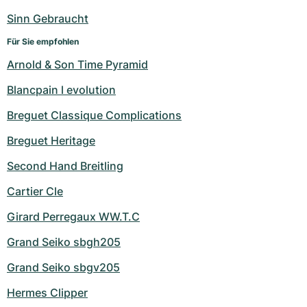
Damenuhren
Damenuhren
Sinn Gebraucht
Für Sie empfohlen
Arnold & Son Time Pyramid
Blancpain l evolution
Breguet Classique Complications
Breguet Heritage
Second Hand Breitling
Cartier Cle
Girard Perregaux WW.T.C
Grand Seiko sbgh205
Grand Seiko sbgv205
Hermes Clipper