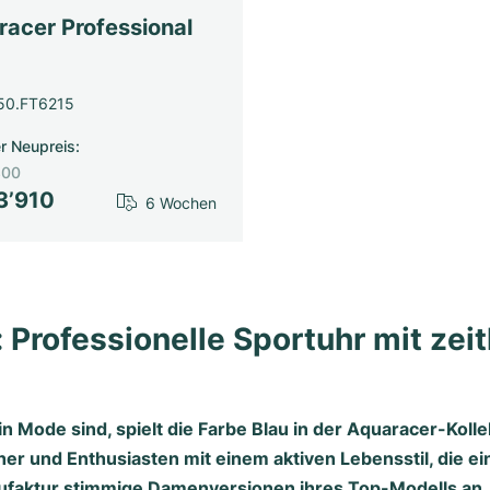
racer Professional
0.FT6215
er Neupreis
:
300
3’910
6 Wochen
Professionelle Sportuhr mit zei
n Mode sind, spielt die Farbe Blau in der Aquaracer-Koll
her und Enthusiasten mit einem aktiven Lebensstil, die e
nufaktur stimmige Damenversionen ihres Top-Modells an.