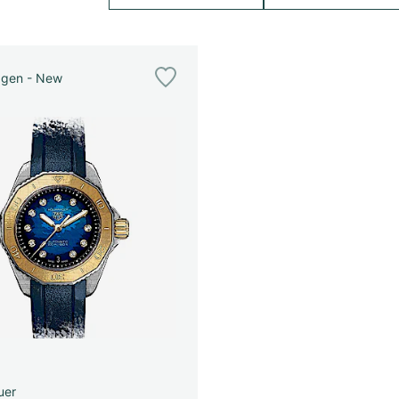
agen - New
uer