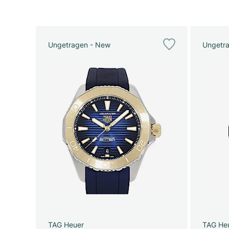
Ungetragen - New
Ungetr
TAG Heuer
TAG He