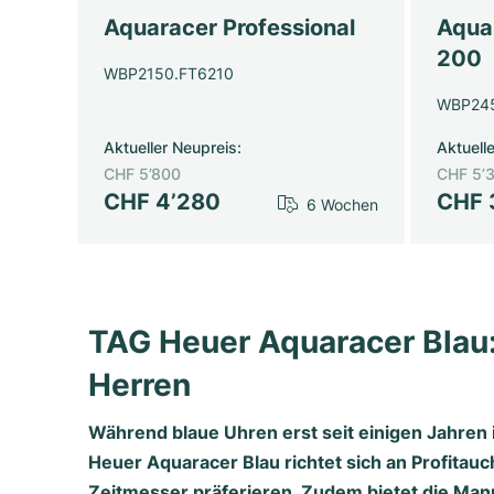
Aquaracer Professional
Aqua
200
WBP2150.FT6210
WBP245
Aktueller Neupreis
:
Aktuell
CHF 5’800
CHF 5’
CHF 4’280
CHF 
6 Wochen
TAG Heuer Aquaracer Blau: 
Herren
Während blaue Uhren erst seit einigen Jahren i
Heuer Aquaracer Blau richtet sich an Profitauc
Zeitmesser präferieren. Zudem bietet die Ma