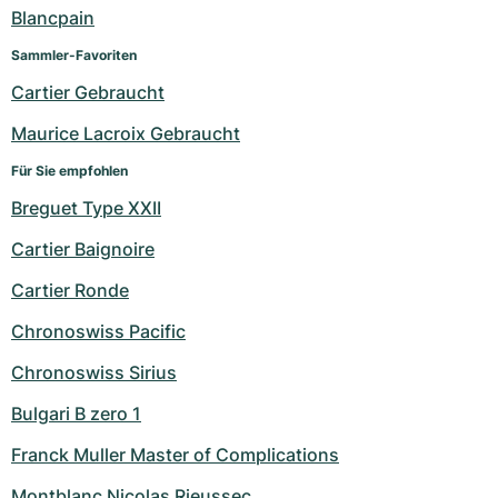
Damenuhren
Damenuhren
Blancpain
Sammler-Favoriten
Cartier Gebraucht
Maurice Lacroix Gebraucht
Für Sie empfohlen
Breguet Type XXII
Cartier Baignoire
Cartier Ronde
Chronoswiss Pacific
Chronoswiss Sirius
Bulgari B zero 1
Franck Muller Master of Complications
Montblanc Nicolas Rieussec