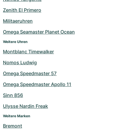
Milgauss
Damenuhren
Ronde
Professional
Formula 1
Portofino
Spirit of Big Bang
Zenith El Primero
Militaeruhren
Oyster Perpetual
Rotonde
Bentley
Grand Carrera
Portugieser
King Power
Omega Seamaster Planet Ocean
Yacht-Master
Crash
Transocean
Gebraucht
Da Vinci
Gebraucht
Weitere Uhren
Yacht-Master II
Pasha
Cockpit
Damenuhren
Aquatimer
Montblanc Timewalker
Nomos Ludwig
Sea-Dweller
Tortue
Chronospace
Spitfire
Omega Speedmaster 57
Sky-Dweller
Baignoire
Super Avenger
GST
Omega Speedmaster Apollo 11
Submariner
Ballon Blanc
Galactic
Vintage
Sinn 856
Roadster
Montbrillant
Gebraucht
Ulysse Nardin Freak
Weitere Marken
Gebraucht
Gebraucht
Bremont